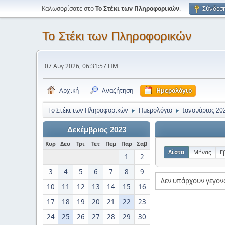
Καλωσορίσατε στο
Το Στέκι των Πληροφορικών
.
Σύνδεσ
Το Στέκι των Πληροφορικών
07 Αυγ 2026, 06:31:57 ΠΜ
Αρχική
Αναζήτηση
Ημερολόγιο
Το Στέκι των Πληροφορικών
Ημερολόγιο
Ιανουάριος 20
►
►
Δεκέμβριος 2023
Κυρ
Δευ
Τρι
Τετ
Πεμ
Παρ
Σαβ
Λίστα
Μήνας
Ε
1
2
3
4
5
6
7
8
9
Δεν υπάρχουν γεγον
10
11
12
13
14
15
16
17
18
19
20
21
22
23
24
25
26
27
28
29
30