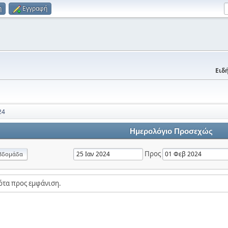
η
Εγγραφή
Ειδή
24
Ημερολόγιο Προσεχώς
Προς
βδομάδα
ότα προς εμφάνιση.