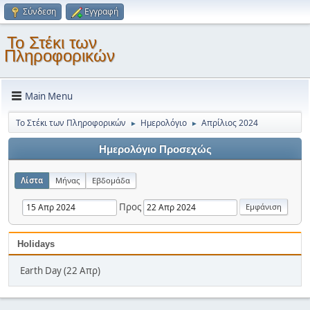
Σύνδεση
Εγγραφή
Το Στέκι των
Πληροφορικών
Main Menu
Το Στέκι των Πληροφορικών
Ημερολόγιο
Απρίλιος 2024
►
►
Ημερολόγιο Προσεχώς
Λίστα
Μήνας
Εβδομάδα
Προς
Holidays
Earth Day (22 Απρ)