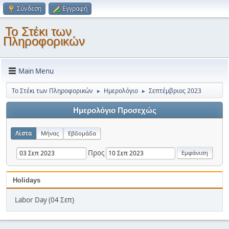
Σύνδεση
Εγγραφή
Το Στέκι των
Πληροφορικών
Main Menu
Το Στέκι των Πληροφορικών
Ημερολόγιο
Σεπτέμβριος 2023
►
►
Ημερολόγιο Προσεχώς
Λίστα
Μήνας
Εβδομάδα
Προς
Holidays
Labor Day (04 Σεπ)