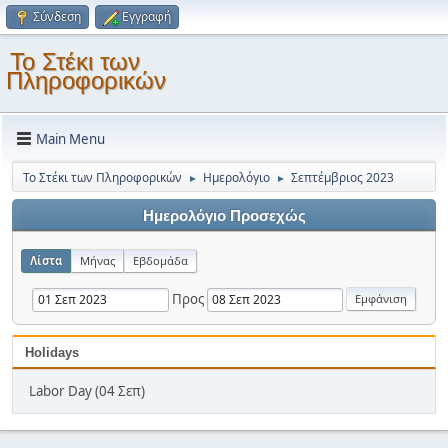
Σύνδεση
Εγγραφή
Το Στέκι των
Πληροφορικών
Main Menu
Το Στέκι των Πληροφορικών
Ημερολόγιο
Σεπτέμβριος 2023
►
►
Ημερολόγιο Προσεχώς
Λίστα
Μήνας
Εβδομάδα
Προς
Holidays
Labor Day (04 Σεπ)