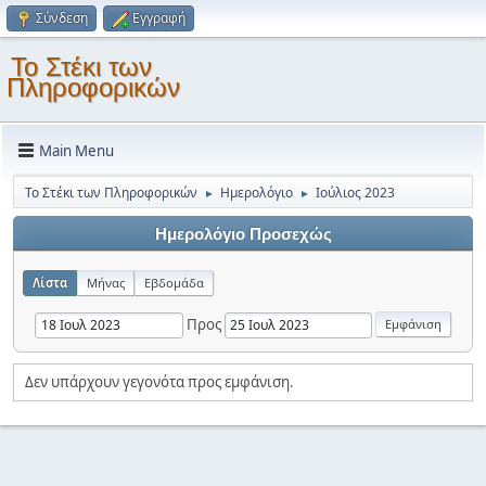
Σύνδεση
Εγγραφή
Το Στέκι των
Πληροφορικών
Main Menu
Το Στέκι των Πληροφορικών
Ημερολόγιο
Ιούλιος 2023
►
►
Ημερολόγιο Προσεχώς
Λίστα
Μήνας
Εβδομάδα
Προς
Δεν υπάρχουν γεγονότα προς εμφάνιση.