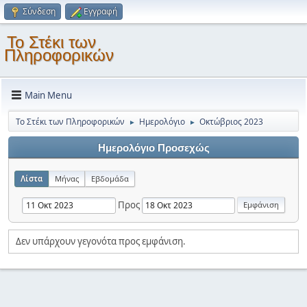
Σύνδεση
Εγγραφή
Το Στέκι των
Πληροφορικών
Main Menu
Το Στέκι των Πληροφορικών
Ημερολόγιο
Οκτώβριος 2023
►
►
Ημερολόγιο Προσεχώς
Λίστα
Μήνας
Εβδομάδα
Προς
Δεν υπάρχουν γεγονότα προς εμφάνιση.