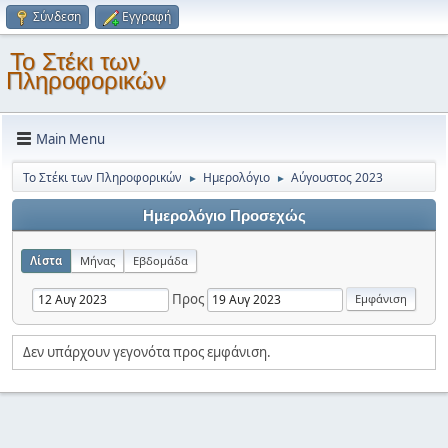
Σύνδεση
Εγγραφή
Το Στέκι των
Πληροφορικών
Main Menu
Το Στέκι των Πληροφορικών
Ημερολόγιο
Αύγουστος 2023
►
►
Ημερολόγιο Προσεχώς
Λίστα
Μήνας
Εβδομάδα
Προς
Δεν υπάρχουν γεγονότα προς εμφάνιση.