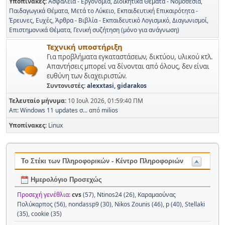
Υποπίνακες
Ασφάλεια - Εργονομία
Διοικητικά Θέματα - Νομοθεσία
Παιδαγωγικά Θέματα
Μετά το Λύκειο
Εκπαιδευτική Επικαιρότητα -
Έρευνες
Ευχές
Άρθρα - Βιβλία - Εκπαιδευτικό Λογισμικό
Διαγωνισμοί
Επιστημονικά Θέματα
Γενική συζήτηση (μόνο για ανάγνωση)
Τεχνική υποστήριξη
Για προβλήματα εγκαταστάσεων, δικτύου, υλικού κτλ.
Απαντήσεις μπορεί να δίνονται από όλους, δεν είναι
ευθύνη των διαχειριστών.
Συντονιστές:
alexxtasi
,
gidarakos
Τελευταίο μήνυμα:
10 Ιουλ 2026, 01:59:40 ΠΜ
Απ: Windows 11 updates σ...
από
milios
Υποπίνακες
Linux
Το Στέκι των Πληροφορικών - Κέντρο Πληροφοριών
Ημερολόγιο Προσεχώς
Προσεχή γενέθλια:
cvs
(57)
,
Ntinos24 (26)
,
Καραμαούνας
Πολύκαρπος (56)
,
nondassp9 (30)
,
Nikos Zounis (46)
,
p (40)
,
Stellaki
(35)
,
cookie (35)