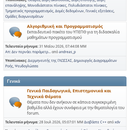
επανάληψης
Μονοδιάστατοι πίνακες
Πολυδιάστατοι πίνακες
Τμηματικός προγραμματισμός
Δομές δεδομένων
Γενικές εξετάσεις
Ομάδες διαγωνισμάτων
Αλγοριθμική και Προγραμματισμός
Εκπαιδευτικό πακέτο του ΥΠΕΠΘ για τη διδασκαλία
μαθημάτων προγραμματισμού
Τελευταίο μήνυμα:
31 Μαΐου 2026, 07:44:08 ΜΜ
Απ: Δεν περνάει παράμετρ...
από
andreas_p
Υποπίνακες
Διερμηνευτής της ΓΛΩΣΣΑΣ
Δημιουργός Διαγραμμάτων
Ροής
Ψευδογλώσσα
Γενικά
Γενικά Παιδαγωγικά, Επιστημονικά και
Τεχνικά Θέματα
Θέματα που δεν ανήκουν σε κάποια συγκεκριμένη
βαθμίδα αλλά έχουν συνάφεια με την θεματολογία του
forum.
Τελευταίο μήνυμα:
28 Ιουλ 2026, 05:07:01 ΜΜ
Διαβάστε C++
από
xdv