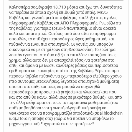
Καλησπέρα σας,έγραψα 18.710 μόρια και έχω την δυνατότητα
να περάσω σε όποια σχολή επιθυμώ (από επαλ). Μένω
Καβάλα, και γενικά, μετά από ψάξιμο, κατέληξα στις σχολές
πληροφορικής Καβάλας και ΑΠΘ Πληροφορικής. Γνωρίζω οτι
της Καβάλας, για περιφερειακό πανεπιστήμιο είναι αρκετά
καλό και απαιτητικό. Ωστόσο, από όσο είδα το πρόγραμμα
σπουδών, το απθ έχει περισσότερες ώρες μαθηματικά, και
πιθανόν να είναι πιο απαιτητικό. Οι γονείς μου μπορούν
οικονομικά να με στηρίξουν στη Θεσσαλονίκη. Το ερώτημα
λοιπόν έγκειται, στο άμα αξίζει ο επιπλέον κοπος (και ίσως
χρήμα, αλλα αυτο δεν με απασχολεί τόσο) να φοιτήσω στο
απθ, και άμα θα με δώσει καλύτερες βάσεις και περισσότερα
ερεθίσματα και ευκαιρίες από οτι της Καβάλας. Ξέρω οτι αμα
περασω Καβάλα πιθανόν να εχω περισσότερο ελεύθερο χρόνο
(πιο συντομες μετακινήσεις, λιγότερο απαιτητικά μαθήματα)
απο οτι στο απθ, και ίσως να μπορώ να ασχοληθώ
περισσότερο με προσωπικά projects και γλωσσες (κατι που
και στο απθ θα κανω, αλλά ισως σε μικρότερο βαθμό). Και από
την άλλη σκέφτομαι οτι ισως τα παραπάνω μαθηματικά (του
απθ) με βοηθήσουν στη σωστή αλγοριθμική σκέψη και
γενικότερα στο να προγραμματίζω αποδοτικά (σε ai,blockchain
κ.α)..Ποια η άποψη σας? (αύριο θα πρέπει να υποβάλω το
μηχανογραφικό) Ευχαριστώ εκ των προτέρων!!