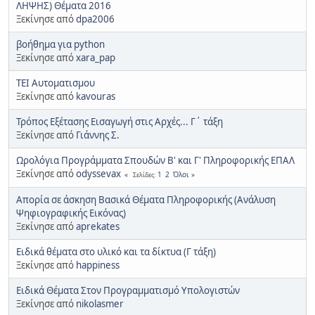
ΛΗΨΗΣ) Θέματα 2016
Ξεκίνησε από
dpa2006
βοήθημα για python
Ξεκίνησε από
xara_pap
ΤΕΙ Αυτοματισμου
Ξεκίνησε από
kavouras
Τρόπος Εξέτασης Εισαγωγή στις Αρχές... Γ΄ τάξη
Ξεκίνησε από
Γιάννης Σ.
Ωρολόγια Προγράμματα Σπουδών Β' και Γ' Πληροφορικής ΕΠΑΛ
Ξεκίνησε από
odyssevax
1
2
Όλοι
Σελίδες
Απορία σε άσκηση Βασικά Θέματα Πληροφορικής (Ανάλυση
Ψηφιογραφικής Εικόνας)
Ξεκίνησε από
aprekates
Ειδικά θέματα στο υλικό και τα δίκτυα (Γ τάξη)
Ξεκίνησε από
happiness
Ειδικά Θέματα Στον Προγραμματισμό Υπολογιστών
Ξεκίνησε από
nikolasmer