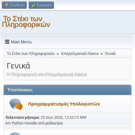
Σύνδεση
Εγγραφή
Το Στέκι των
Πληροφορικών
Main Menu
Το Στέκι των Πληροφορικών
Επαγγελματικό Λύκειο
Γενικά
►
►
Γενικά
Η Πληροφορική στα Επαγγελματικά Λύκεια
Υποπίνακες
Προγραμματισμός Υπολογιστών
Τελευταίο μήνυμα:
25 Ιουν 2026, 12:52:15 ΜΜ
Απ: Python moodle
από
polikarpos