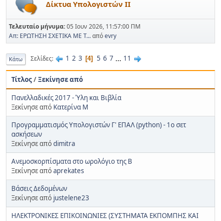
Δίκτυα Υπολογιστών ΙΙ
Τελευταίο μήνυμα:
05 Ιουν 2026, 11:57:00 ΠΜ
Απ: ΕΡΩΤΗΣΗ ΣΧΕΤΙΚΑ ΜΕ Τ...
από
evry
1
2
3
5
6
7
...
11
Σελίδες
4
Κάτω
Τίτλος
/
Ξεκίνησε από
Πανελλαδικές 2017 - Ύλη και Βιβλία
Ξεκίνησε από
Κατερίνα Μ
Προγραμματισμός Υπολογιστών Γ' ΕΠΑΛ (python) - 1o σετ
ασκήσεων
Ξεκίνησε από
dimitra
Ανεμοσκορπίσματα στο ωρολόγιο της Β
Ξεκίνησε από
aprekates
Βάσεις Δεδομένων
Ξεκίνησε από
justelene23
ΗΛΕΚΤΡΟΝΙΚΕΣ ΕΠΙΚΟΙΝΩΝΙΕΣ (ΣΥΣΤΗΜΑΤΑ ΕΚΠΟΜΠΗΣ ΚΑΙ