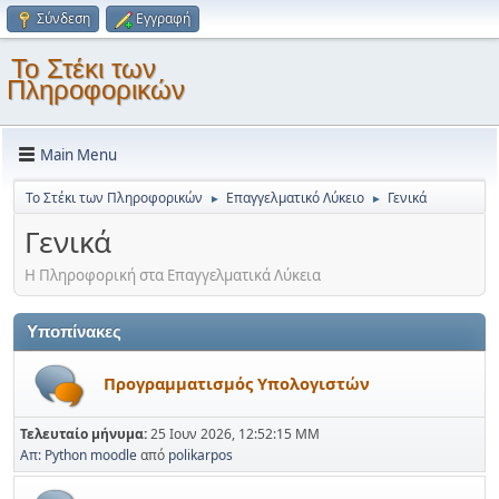
Σύνδεση
Εγγραφή
Το Στέκι των
Πληροφορικών
Main Menu
Το Στέκι των Πληροφορικών
Επαγγελματικό Λύκειο
Γενικά
►
►
Γενικά
Η Πληροφορική στα Επαγγελματικά Λύκεια
Υποπίνακες
Προγραμματισμός Υπολογιστών
Τελευταίο μήνυμα:
25 Ιουν 2026, 12:52:15 ΜΜ
Απ: Python moodle
από
polikarpos