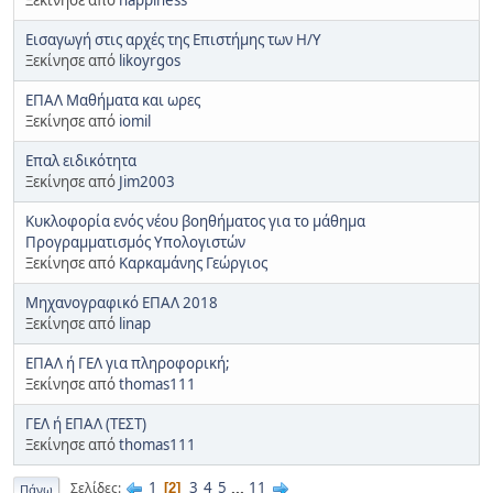
Eισαγωγή στις αρχές της Eπιστήμης των H/Y
Ξεκίνησε από
likoyrgos
ΕΠΑΛ Μαθήματα και ωρες
Ξεκίνησε από
iomil
Επαλ ειδικότητα
Ξεκίνησε από
Jim2003
Κυκλοφορία ενός νέου βοηθήματος για το μάθημα
Προγραμματισμός Υπολογιστών
Ξεκίνησε από
Καρκαμάνης Γεώργιος
Mηχανογραφικό ΕΠΑΛ 2018
Ξεκίνησε από
linap
ΕΠΑΛ ή ΓΕΛ για πληροφορική;
Ξεκίνησε από
thomas111
ΓΕΛ ή ΕΠΑΛ (ΤΕΣΤ)
Ξεκίνησε από
thomas111
1
3
4
5
...
11
Σελίδες
2
Πάνω