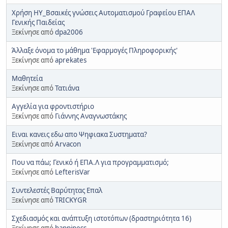
Χρήση ΗΥ_Βσαικές γνώσεις Αυτοματισμού Γραφείου ΕΠΑΛ
Γενικής Παιδείας
Ξεκίνησε από
dpa2006
Άλλαξε όνομα το μάθημα 'Εφαρμογές Πληροφορικής'
Ξεκίνησε από
aprekates
Μαθητεία
Ξεκίνησε από
Τατιάνα
Αγγελία για φροντιστήριο
Ξεκίνησε από
Γιάννης Αναγνωστάκης
Ειναι κανεις εδω απο Ψηφιακα Συστηματα?
Ξεκίνησε από
Arvacon
Που να πάω; Γενικό ή ΕΠΑ.Λ για προγραμματισμό;
Ξεκίνησε από
LefterisVar
Συντελεστές Βαρύτητας Επαλ
Ξεκίνησε από
TRICKYGR
Σχεδιασμός και ανάπτυξη ιστοτόπων (δραστηριότητα 16)
Ξεκίνησε από
happiness