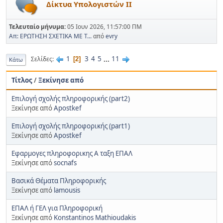
Δίκτυα Υπολογιστών ΙΙ
Τελευταίο μήνυμα:
05 Ιουν 2026, 11:57:00 ΠΜ
Απ: ΕΡΩΤΗΣΗ ΣΧΕΤΙΚΑ ΜΕ Τ...
από
evry
1
3
4
5
...
11
Σελίδες
2
Κάτω
Τίτλος
/
Ξεκίνησε από
Επιλογή σχολής πληροφορικής (part2)
Ξεκίνησε από
Apostkef
Επιλογή σχολής πληροφορικής (part1)
Ξεκίνησε από
Apostkef
Εφαρμογες πληροφορικης Α ταξη ΕΠΑΛ
Ξεκίνησε από
socnafs
Βασικά Θέματα Πληροφορικής
Ξεκίνησε από
lamousis
ΕΠΑΛ ή ΓΕΛ για Πληροφορική
Ξεκίνησε από
Konstantinos Mathioudakis