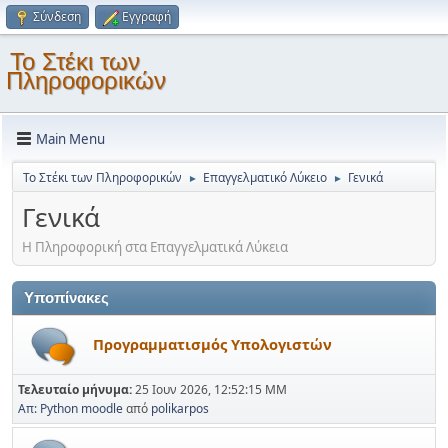
Σύνδεση
Εγγραφή
Το Στέκι των
Πληροφορικών
Main Menu
Το Στέκι των Πληροφορικών
Επαγγελματικό Λύκειο
Γενικά
►
►
Γενικά
Η Πληροφορική στα Επαγγελματικά Λύκεια
Υποπίνακες
Προγραμματισμός Υπολογιστών
Τελευταίο μήνυμα:
25 Ιουν 2026, 12:52:15 ΜΜ
Απ: Python moodle
από
polikarpos