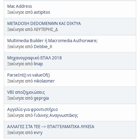
Mac Address
Ξεκίνησε από
axtipitos
METADOSH DEDOMENWN KAI DIKTYA
Ξεκίνησε από ΛΕΥΤΕΡΗΣ_Δ
Multimedia Builder ή Macromedia Authorware;
Ξεκίνησε από
Debbie_X
Mηχανογραφικό ΕΠΑΛ 2018
Ξεκίνησε από
linap
ParseInt() vs valueOf()
Ξεκίνησε από
nikolasmer
VBI αποζημοιώσεις
Ξεκίνησε από
geprgia
Αγγελία για φροντιστήριο
Ξεκίνησε από
Γιάννης Αναγνωστάκης
ΑΛΛΑΓΕΣ ΣΤΑ ΤΕΕ --> ΕΠΑΓΓΕΛΜΑΤΙΚΑ ΛΥΚΕΙΑ
Ξεκίνησε από
evry