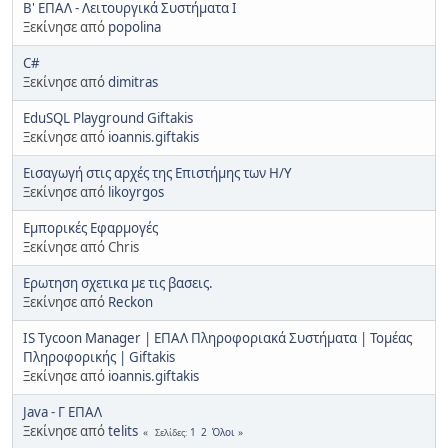
B' ΕΠΑΛ - Λειτουργικά Συστήματα Ι
Ξεκίνησε από
popolina
C#
Ξεκίνησε από
dimitras
EduSQL Playground Giftakis
Ξεκίνησε από
ioannis.giftakis
Eισαγωγή στις αρχές της Eπιστήμης των H/Y
Ξεκίνησε από
likoyrgos
Eμπορικές Εφαρμογές
Ξεκίνησε από Chris
Eρωτηση σχετικα με τις βασεις.
Ξεκίνησε από
Reckon
IS Tycoon Manager | ΕΠΑΛ Πληροφοριακά Συστήματα | Τομέας
Πληροφορικής | Giftakis
Ξεκίνησε από
ioannis.giftakis
Java - Γ ΕΠΑΛ
Ξεκίνησε από
telits
1
2
Όλοι
Σελίδες