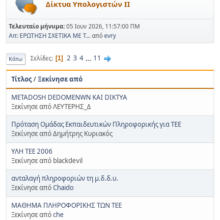
Δίκτυα Υπολογιστών ΙΙ
Τελευταίο μήνυμα:
05 Ιουν 2026, 11:57:00 ΠΜ
Απ: ΕΡΩΤΗΣΗ ΣΧΕΤΙΚΑ ΜΕ Τ...
από
evry
2
3
4
...
11
Σελίδες
1
Κάτω
Τίτλος
/
Ξεκίνησε από
METADOSH DEDOMENWN KAI DIKTYA
Ξεκίνησε από ΛΕΥΤΕΡΗΣ_Δ
Πρόταση Ομάδας Εκπαιδευτικών Πληροφορικής για TEE
Ξεκίνησε από Δημήτρης Κυριακός
ΥΛΗ ΤΕΕ 2006
Ξεκίνησε από blackdevil
ανταλαγή πληροφοριών τη μ.δ.δ.υ.
Ξεκίνησε από
Chaido
ΜΑΘΗΜΑ ΠΛΗΡΟΦΟΡΙΚΗΣ ΤΩΝ ΤΕΕ
Ξεκίνησε από
che