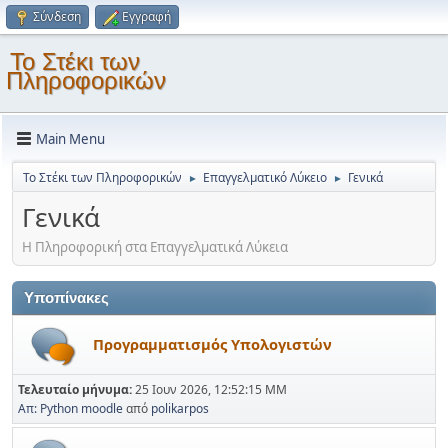
Σύνδεση
Εγγραφή
Το Στέκι των
Πληροφορικών
Main Menu
Το Στέκι των Πληροφορικών
Επαγγελματικό Λύκειο
Γενικά
►
►
Γενικά
Η Πληροφορική στα Επαγγελματικά Λύκεια
Υποπίνακες
Προγραμματισμός Υπολογιστών
Τελευταίο μήνυμα:
25 Ιουν 2026, 12:52:15 ΜΜ
Απ: Python moodle
από
polikarpos