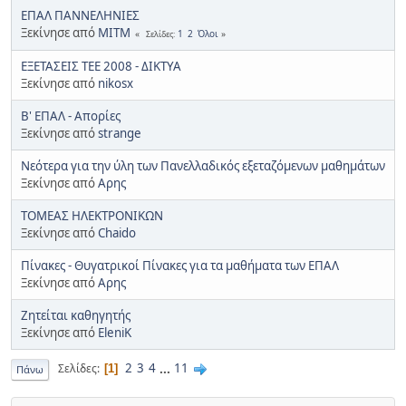
ΕΠΑΛ ΠΑΝΝΕΛΗΝΙΕΣ
Ξεκίνησε από
ΜΙΤΜ
1
2
Όλοι
Σελίδες
ΕΞΕΤΑΣΕΙΣ ΤΕΕ 2008 - ΔΙΚΤΥΑ
Ξεκίνησε από
nikosx
Β' ΕΠΑΛ - Απορίες
Ξεκίνησε από
strange
Νεότερα για την ύλη των Πανελλαδικός εξεταζόμενων μαθημάτων
Ξεκίνησε από
Αρης
ΤΟΜΕΑΣ ΗΛΕΚΤΡΟΝΙΚΩΝ
Ξεκίνησε από
Chaido
Πίνακες - Θυγατρικοί Πίνακες για τα μαθήματα των ΕΠΑΛ
Ξεκίνησε από
Αρης
Ζητείται καθηγητής
Ξεκίνησε από
EleniK
2
3
4
...
11
Σελίδες
1
Πάνω