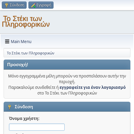
Σύνδεση
Εγγραφή
Το Στέκι των
Πληροφορικών
Main Menu
Το Στέκι των Πληροφορικών
Προσοχή!
Μόνο εγγεγραμμένα μέλη μπορούν να προσπελάσουν αυτήν την
περιοχή.
Παρακαλούμε συνδεθείτε ή
εγγραφείτε για έναν λογαριασμό
στο Το Στέκι των Πληροφορικών
Σύνδεση
Όνομα χρήστη: