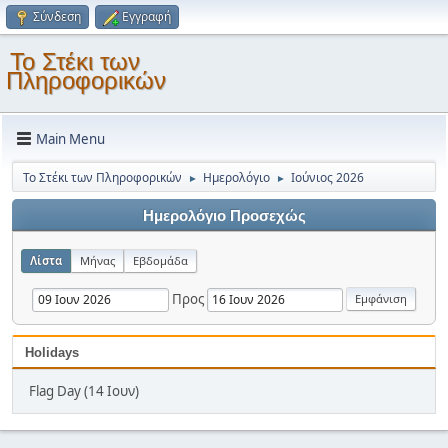
Σύνδεση
Εγγραφή
Το Στέκι των
Πληροφορικών
Main Menu
Το Στέκι των Πληροφορικών
Ημερολόγιο
Ιούνιος 2026
►
►
Ημερολόγιο Προσεχώς
Λίστα
Μήνας
Εβδομάδα
Προς
Holidays
Flag Day (14 Ιουν)