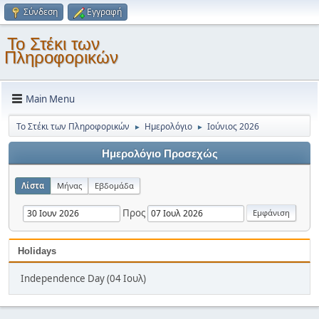
Σύνδεση
Εγγραφή
Το Στέκι των
Πληροφορικών
Main Menu
Το Στέκι των Πληροφορικών
Ημερολόγιο
Ιούνιος 2026
►
►
Ημερολόγιο Προσεχώς
Λίστα
Μήνας
Εβδομάδα
Προς
Holidays
Independence Day (04 Ιουλ)