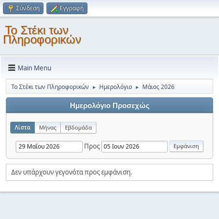
Σύνδεση
Εγγραφή
Το Στέκι των
Πληροφορικών
Main Menu
Το Στέκι των Πληροφορικών
Ημερολόγιο
Μάιος 2026
►
►
Ημερολόγιο Προσεχώς
Λίστα
Μήνας
Εβδομάδα
Προς
Δεν υπάρχουν γεγονότα προς εμφάνιση.