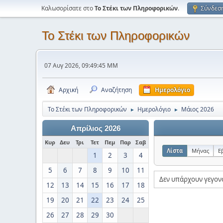
Καλωσορίσατε στο
Το Στέκι των Πληροφορικών
.
Σύνδεσ
Το Στέκι των Πληροφορικών
07 Αυγ 2026, 09:49:45 ΜΜ
Αρχική
Αναζήτηση
Ημερολόγιο
Το Στέκι των Πληροφορικών
Ημερολόγιο
Μάιος 2026
►
►
Απρίλιος 2026
Κυρ
Δευ
Τρι
Τετ
Πεμ
Παρ
Σαβ
Λίστα
Μήνας
Ε
1
2
3
4
5
6
7
8
9
10
11
Δεν υπάρχουν γεγον
12
13
14
15
16
17
18
19
20
21
22
23
24
25
26
27
28
29
30