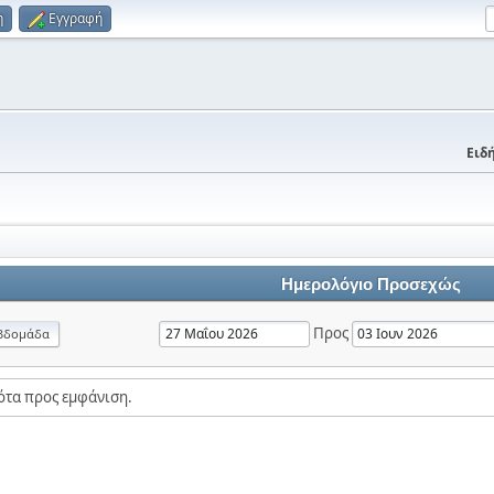
η
Εγγραφή
Ειδή
Ημερολόγιο Προσεχώς
Προς
βδομάδα
ότα προς εμφάνιση.