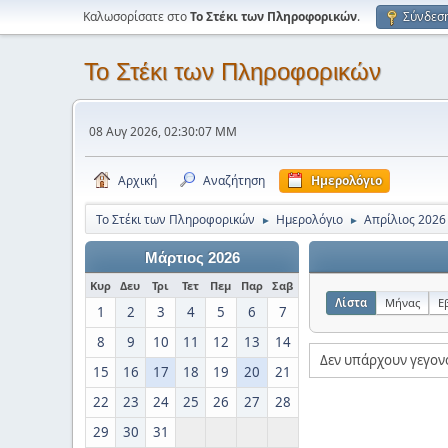
Καλωσορίσατε στο
Το Στέκι των Πληροφορικών
.
Σύνδεσ
Το Στέκι των Πληροφορικών
08 Αυγ 2026, 02:30:07 ΜΜ
Αρχική
Αναζήτηση
Ημερολόγιο
Το Στέκι των Πληροφορικών
Ημερολόγιο
Απρίλιος 2026
►
►
Μάρτιος 2026
Κυρ
Δευ
Τρι
Τετ
Πεμ
Παρ
Σαβ
Λίστα
Μήνας
Ε
1
2
3
4
5
6
7
8
9
10
11
12
13
14
Δεν υπάρχουν γεγον
15
16
17
18
19
20
21
22
23
24
25
26
27
28
29
30
31