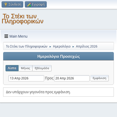
Σύνδεση
Εγγραφή
Το Στέκι των
Πληροφορικών
Main Menu
Το Στέκι των Πληροφορικών
Ημερολόγιο
Απρίλιος 2026
►
►
Ημερολόγιο Προσεχώς
Λίστα
Μήνας
Εβδομάδα
Προς
Δεν υπάρχουν γεγονότα προς εμφάνιση.