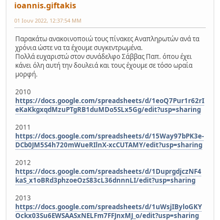
ioannis.giftakis
01 Ιουν 2022, 12:37:54 ΜΜ
Παρακάτω ανακοινοποιώ τους πίνακες Αναπληρωτών ανά τα
χρόνια ώστε να τα έχουμε συγκεντρωμένα.
Πολλά ευχαριστώ στον συνάδελφο Σάββας Παπ. όπου έχει
κάνει όλη αυτή την δουλειά και τους έχουμε σε τόσο ωραία
μορφή.
2010
https://docs.google.com/spreadsheets/d/1eoQ7Pur1r62rI
eKaKkgxqdMzuPTgRB1duMDo5SLx5Gg/edit?usp=sharing
2011
https://docs.google.com/spreadsheets/d/15Way97bPK3e-
DCb0JM5S4h720mWueRIlnX-xcCUTAMY/edit?usp=sharing
2012
https://docs.google.com/spreadsheets/d/1DuprgdjczNF4
kaS_x1oBRd3phzoeOzS83cL36dnnnLI/edit?usp=sharing
2013
https://docs.google.com/spreadsheets/d/1uWsjIByloGKY
Ockx03Su6EWSAASxNELFm7FFJnxMJ_o/edit?usp=sharing