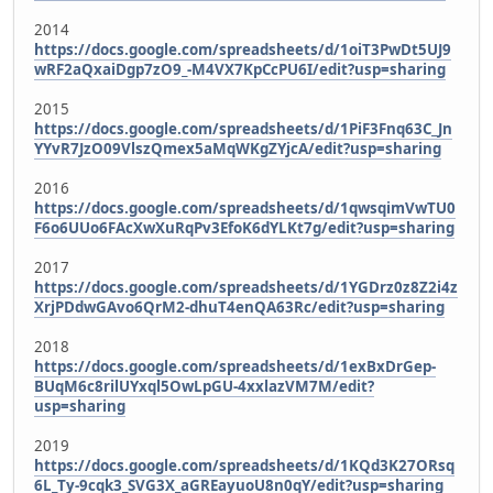
2014
https://docs.google.com/spreadsheets/d/1oiT3PwDt5UJ9
wRF2aQxaiDgp7zO9_-M4VX7KpCcPU6I/edit?usp=sharing
2015
https://docs.google.com/spreadsheets/d/1PiF3Fnq63C_Jn
YYvR7JzO09VlszQmex5aMqWKgZYjcA/edit?usp=sharing
2016
https://docs.google.com/spreadsheets/d/1qwsqimVwTU0
F6o6UUo6FAcXwXuRqPv3EfoK6dYLKt7g/edit?usp=sharing
2017
https://docs.google.com/spreadsheets/d/1YGDrz0z8Z2i4z
XrjPDdwGAvo6QrM2-dhuT4enQA63Rc/edit?usp=sharing
2018
https://docs.google.com/spreadsheets/d/1exBxDrGep-
BUqM6c8rilUYxql5OwLpGU-4xxlazVM7M/edit?
usp=sharing
2019
https://docs.google.com/spreadsheets/d/1KQd3K27ORsq
6L_Ty-9cqk3_SVG3X_aGREayuoU8n0qY/edit?usp=sharing