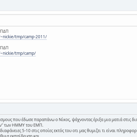
 ΠΔΠ
r/~nickie/tmp/camp-2011/
 ΠΔΠ
/~nickie/tmp/camp/
έσμους που έδωσε παραπάνω ο Νίκος, ψάχνοντας έριξα μια ματιά στις δ
ν" των ΗΜΜΥ του ΕΜΠ.
ιαφάνειες 5-10 στις οποίες εκτός του οτι μας θυμιζει τι είναι πληροφορι
άθμια εκπαίδευση και