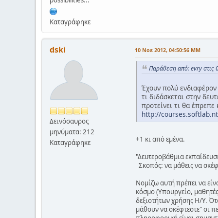
Καταγράφηκε
dski
10 Νοε 2012, 04:50:56 ΜΜ
Παράθεση από: evry στις 
Έχουν πολύ ενδιαφέρον ο
τι διδάσκεται στην δευ
προτείνει τι θα έπρεπε 
http://courses.softlab.
Δεινόσαυρος
μηνύματα: 212
+1 κι από εμένα.
Καταγράφηκε
"Δευτεροβάθμια εκπαίδευσ
Σκοπός: να μάθεις να σκέφ
Νομίζω αυτή πρέπει να είν
κόσμο (Υπουργείο, μαθητέ
δεξιοτήτων χρήσης Η/Υ. Ότα
μάθουν να σκέφτεστε" οι πε