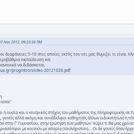
07 Νοε 2012, 09:23:30 ΠΜ
ι διαφάνειες 5-10 στις οποίες εκτός του οτι μας θυμιζει τι είναι πλ
τεροβάθμια εκπαίδευση και
κανονικά να διδάσκεται.
ntua.gr/progintro/slides-20121026.pdf
η
τεσαι"
αι η ουσία και ο κεντρικός στόχος του μαθήματος της πληροφορικής σε Γ
ς, γονείς αλλά ακόμη και συνάδελφοι καθηγητές άλλων ειδικοτήτων) η
ν στην Γ' Γυμνασίου, στην ερώτηση των μαθητών "κύριε τι θα μας χρειασ
ρισσότεροι με κοιτούν με απορία (τουλάχιστον)... Οι δε γονείς όταν έρ