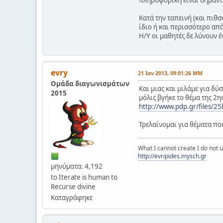
πληροφορική είναι σημαντι
Κατά την ταπεινή (και πιθ
ίδιο ή και περισσότερο απ
Η/Υ οι μαθητές δε λύνουν 
evry
21 Ιαν 2013, 09:01:26 ΜΜ
Ομάδα διαγωνισμάτων
Και μιας και μιλάμε για δύ
2015
μόλις βγήκε το θέμα της 
http://www.pdp.gr/files/2
Τρελαίνομαι για θέματα πο
What I cannot create I do not
http://evripides.mysch.gr
μηνύματα: 4,192
to Iterate is human to
Recurse divine
Καταγράφηκε