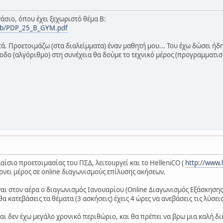
νάσιο, όπου έχει ξεχωριστό θέμα Β:
25b/PDP_25_B_GYM.pdf
τά. Προετοιμάζω (στα διαλείμματα) έναν μαθητή μου... Του έχω δώσει ήδη 
δο (αλγόριθμο) στη συνέχεια θα δούμε το τεχνικό μέρος (προγραμματισμ
αίσιο προετοιμασίας του ΠΣΔ, λειτουργεί και το HelleniCO (
http://www.h
ρνει μέρος σε online διαγωνισμούς επίλυσης ακήσεων.
αι στον αέρα ο διαγωνισμός Ιανουαρίου (Online Διαγωνισμός Εξάσκησης Ι
α κατεβάσεις τα θέματα (3 ασκήσεις) έχεις 4 ώρες να ανεβάσεις τις λύσει
ι δεν έχω μεγάλο χρονικό περιθώριο, και θα πρέπει να βρω μια καλή δι