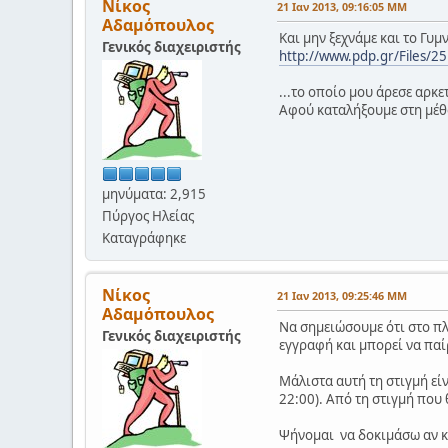
Νίκος
21 Ιαν 2013, 09:16:05 ΜΜ
Αδαμόπουλος
Και μην ξεχνάμε και το Γυμ
Γενικός διαχειριστής
http://www.pdp.gr/Files/
...το οποίο μου άρεσε αρκε
Αφού καταλήξουμε στη μέθο
μηνύματα: 2,915
Πύργος Ηλείας
Καταγράφηκε
Νίκος
21 Ιαν 2013, 09:25:46 ΜΜ
Αδαμόπουλος
Να σημειώσουμε ότι στο πλ
Γενικός διαχειριστής
εγγραφή και μπορεί να παί
Μάλιστα αυτή τη στιγμή είν
22:00). Από τη στιγμή που θ
Ψήνομαι να δοκιμάσω αν κα