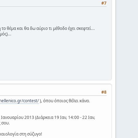
#7
το θέμα και θα δω αύριο τι μέθοδο έχει σκεφτεί...
ός)...
#8
ellenico.gr/contest/
), όπου όποιος θέλει κάνει
ανουαρίου 2013 (Διάρκεια 19 Ιαν, 14:00 - 22 Ιαν,
ς σου.
καιολογία στη σύζυγο!