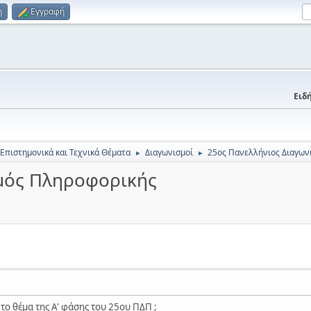
η
Εγγραφή
Ειδή
 Επιστημονικά και Τεχνικά Θέματα
Διαγωνισμοί
25ος Πανελλήνιος Διαγων
►
►
σμός Πληροφορικής
 το θέμα της Α' φάσης του 25ου ΠΔΠ ;