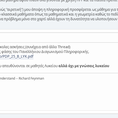
κό μάθημα αφού πλέον όλα γίνονται με χρήση Η/Υ και τα παιδιά πρέπει ν
ανώς "αιρετική") μου άποψη η πληροφορική προσφέρεται ως μάθημα για τ
ό κλασσικά μαθήματα όπως τα μαθηματικά και η γεωμετρία καθώς το πεδί
ένα πρόβλημα μόνο στο χαρτί αλλά έχουν τη δυνατότητα να υλοποιήσουν τ
σκολες ασκήσεις (συνέχεια από άλλο Thread)
2ης φάσης του Πανελλήνιου Διαγωνισμού Πληροφορικής.
5b/PDP_25_B_LYK.pdf
υ απευθύνονται σε μαθητές Λυκείου
αλλά όχι με γνώσεις λυκείου
 understand -- Richard Feynman