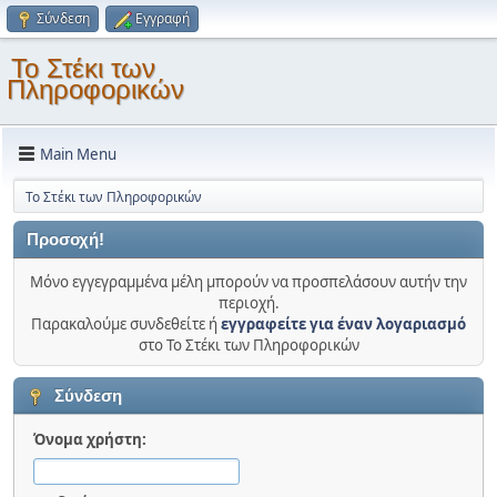
Σύνδεση
Εγγραφή
Το Στέκι των
Πληροφορικών
Main Menu
Το Στέκι των Πληροφορικών
Προσοχή!
Μόνο εγγεγραμμένα μέλη μπορούν να προσπελάσουν αυτήν την
περιοχή.
Παρακαλούμε συνδεθείτε ή
εγγραφείτε για έναν λογαριασμό
στο Το Στέκι των Πληροφορικών
Σύνδεση
Όνομα χρήστη: