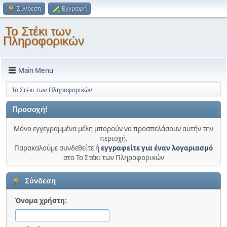
Σύνδεση
Εγγραφή
Το Στέκι των
Πληροφορικών
Main Menu
Το Στέκι των Πληροφορικών
Προσοχή!
Μόνο εγγεγραμμένα μέλη μπορούν να προσπελάσουν αυτήν την
περιοχή.
Παρακαλούμε συνδεθείτε ή
εγγραφείτε για έναν λογαριασμό
στο Το Στέκι των Πληροφορικών
Σύνδεση
Όνομα χρήστη: