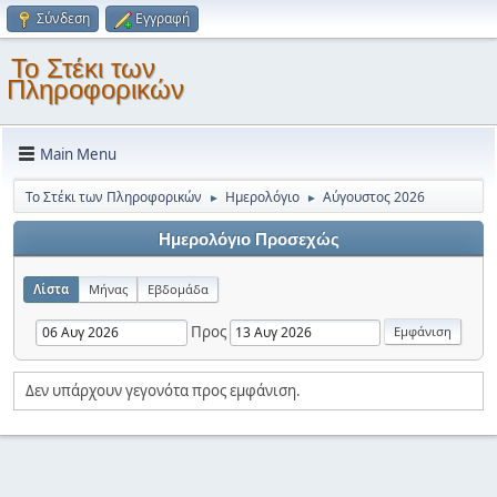
Σύνδεση
Εγγραφή
Το Στέκι των
Πληροφορικών
Main Menu
Το Στέκι των Πληροφορικών
Ημερολόγιο
Αύγουστος 2026
►
►
Ημερολόγιο Προσεχώς
Λίστα
Μήνας
Εβδομάδα
Προς
Δεν υπάρχουν γεγονότα προς εμφάνιση.