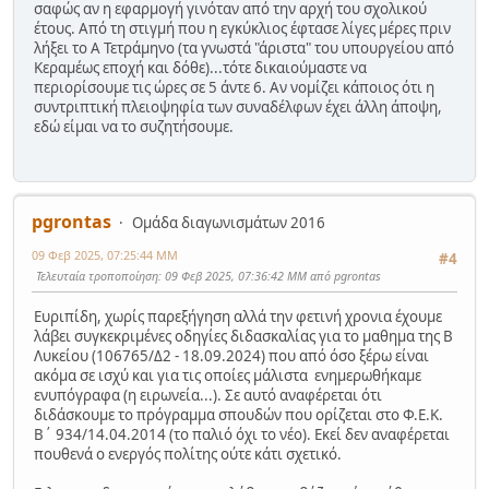
σαφώς αν η εφαρμογή γινόταν από την αρχή του σχολικού
έτους. Από τη στιγμή που η εγκύκλιος έφτασε λίγες μέρες πριν
λήξει το Α Τετράμηνο (τα γνωστά "άριστα" του υπουργείου από
Κεραμέως εποχή και δόθε)...τότε δικαιούμαστε να
περιορίσουμε τις ώρες σε 5 άντε 6. Αν νομίζει κάποιος ότι η
συντριπτική πλειοψηφία των συναδέλφων έχει άλλη άποψη,
εδώ είμαι να το συζητήσουμε.
pgrontas
Ομάδα διαγωνισμάτων 2016
09 Φεβ 2025, 07:25:44 ΜΜ
#4
Τελευταία τροποποίηση
: 09 Φεβ 2025, 07:36:42 ΜΜ από pgrontas
Ευριπίδη, χωρίς παρεξήγηση αλλά την φετινή χρονια έχουμε
λάβει συγκεκριμένες οδηγίες διδασκαλίας για το μαθημα της Β
Λυκείου (106765/Δ2 - 18.09.2024) που από όσο ξέρω είναι
ακόμα σε ισχύ και για τις οποίες μάλιστα ενημερωθήκαμε
ενυπόγραφα (η ειρωνεία...). Σε αυτό αναφέρεται ότι
διδάσκουμε το πρόγραμμα σπουδών που ορίζεται στο Φ.Ε.Κ.
Β΄ 934/14.04.2014 (το παλιό όχι το νέο). Εκεί δεν αναφέρεται
πουθενά ο ενεργός πολίτης ούτε κάτι σχετικό.