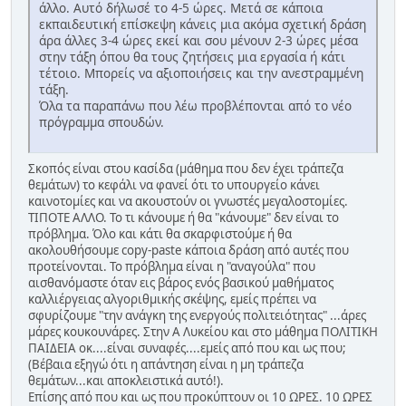
άλλο. Αυτό δήλωσέ το 4-5 ώρες. Μετά σε κάποια
εκπαιδευτική επίσκεψη κάνεις μια ακόμα σχετική δράση
άρα άλλες 3-4 ώρες εκεί και σου μένουν 2-3 ώρες μέσα
στην τάξη όπου θα τους ζητήσεις μια εργασία ή κάτι
τέτοιο. Μπορείς να αξιοποιήσεις και την ανεστραμμένη
τάξη.
Όλα τα παραπάνω που λέω προβλέπονται από το νέο
πρόγραμμα σπουδών.
Σκοπός είναι στου κασίδα (μάθημα που δεν έχει τράπεζα
θεμάτων) το κεφάλι να φανεί ότι το υπουργείο κάνει
καινοτομίες και να ακουστούν οι γνωστές μεγαλοστομίες.
ΤΙΠΟΤΕ ΑΛΛΟ. Το τι κάνουμε ή θα "κάνουμε" δεν είναι το
πρόβλημα. Όλο και κάτι θα σκαρφιστούμε ή θα
ακολουθήσουμε copy-paste κάποια δράση από αυτές που
προτείνονται. Το πρόβλημα είναι η "αναγούλα" που
αισθανόμαστε όταν εις βάρος ενός βασικού μαθήματος
καλλιέργειας αλγοριθμικής σκέψης, εμείς πρέπει να
σφυρίζουμε "την ανάγκη της ενεργούς πολιτειότητας" ...άρες
μάρες κουκουνάρες. Στην Α Λυκείου και στο μάθημα ΠΟΛΙΤΙΚΗ
ΠΑΙΔΕΙΑ οκ....είναι συναφές....εμείς από που και ως που;
(Βέβαια εξηγώ ότι η απάντηση είναι η μη τράπεζα
θεμάτων...και αποκλειστικά αυτό!).
Επίσης από που και ως που προκύπτουν οι 10 ΩΡΕΣ. 10 ΩΡΕΣ