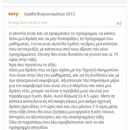
evry
Ομάδα διαγωνισμάτων 2015
09 Φεβ 2025, 04:58:21 ΜΜ
#2
Ο σκοπός είναι και να εφαρμόσεις το πρόγραμμα, να κάνεις
έστω μια δράση και να μην διαταράξεις το πρόγραμμα του
μαθήματος. Για να γίνει αυτό θα πρέπει να βρεις μια ενότητα
που να ταιριάζει με κάποιους από τους άξονες του νέου
προγράμματος. Επίσης δεν είναι δυνατόν να γίνουν και οι 10
ώρες στην τάξη.
Άρα σου προτείνω το εξής:
Κάνε μια δράση που να έχει σχέση με την Τεχνητή Νοημοσύνη
που είναι στην ύλη του μαθήματος, και να τη συνδέσεις και με
τον ηλεκτρονικό εκφοβισμό. Αξιοποίησε την παγκόσμια μέρα
για τον εκφοβισμό που είναι στις 6 Μαρτίου και κάνε μια
δράση τότε, μπορεί να είναι η προβολή μιας ταινίας για
παράδειγμα ή κάτι άλλο. Αυτό δήλωσέ το 4-5 ώρες. Μετά σε
κάποια εκπαιδευτική επίσκεψη κάνεις μια ακόμα σχετική
δράση άρα άλλες 3-4 ώρες εκεί και σου μένουν 2-3 ώρες μέσα
στην τάξη όπου θα τους ζητήσεις μια εργασία ή κάτι τέτοιο.
Μπορείς να αξιοποιήσεις και την ανεστραμμένη τάξη.
Όλα τα παραπάνω που λέω προβλέπονται από το νέο
πρόγραμμα σπουδών.