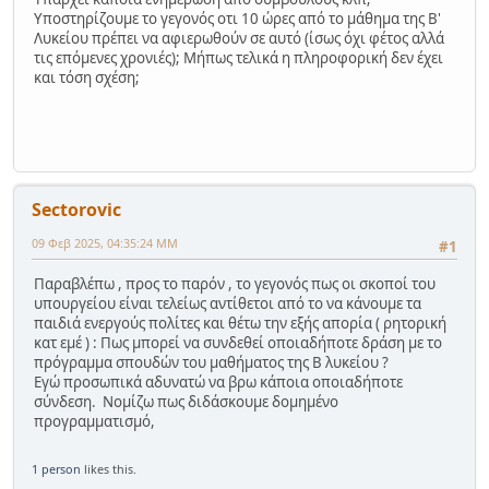
Υποστηρίζουμε το γεγονός οτι 10 ώρες από το μάθημα της Β'
Λυκείου πρέπει να αφιερωθούν σε αυτό (ίσως όχι φέτος αλλά
τις επόμενες χρονιές); Μήπως τελικά η πληροφορική δεν έχει
και τόση σχέση;
Sectorovic
09 Φεβ 2025, 04:35:24 ΜΜ
#1
Παραβλέπω , προς το παρόν , το γεγονός πως οι σκοποί του
υπουργείου είναι τελείως αντίθετοι από το να κάνουμε τα
παιδιά ενεργούς πολίτες και θέτω την εξής απορία ( ρητορική
κατ εμέ ) : Πως μπορεί να συνδεθεί οποιαδήποτε δράση με το
πρόγραμμα σπουδών του μαθήματος της Β λυκείου ?
Εγώ προσωπικά αδυνατώ να βρω κάποια οποιαδήποτε
σύνδεση. Νομίζω πως διδάσκουμε δομημένο
προγραμματισμό,
1 person
likes this.