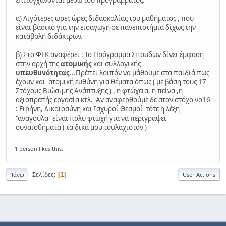
α) Λιγότερες ώρες ώρες διδασκαλίας του μαθήματος , που
είναι βασικό για την εισαγωγή σε πανεπιστήμια δίχως την
καταβολή διδάκτρων.
β) Στο ΦΕΚ αναφέρει : Το Πρόγραμμα Σπουδών δίνει έμφαση
στην αρχή της
ατομικής
και συλλογικής
υπευθυνότητας
...Πρέπει λοιπόν να μάθουμε στα παιδιά πως
έχουν και ατομική ευθύνη για θέματα όπως ( με βάση τους 17
Στόχους Βιώσιμης Ανάπτυξης ) , η φτώχεια, η πείνα ,η
αξιοπρεπής εργασία κτλ. Αν αναφερθούμε δε στον στόχο νο16
: Ειρήνη, Δικαιοσύνη και Ισχυροί Θεσμοί τότε η λέξη
"αναγούλα" είναι πολύ φτωχή για να περιγράψει
συναισθήματα ( τα δικά μου τουλάχιστον )
1 person
likes this.
Σελίδες
1
Πάνω
User Actions