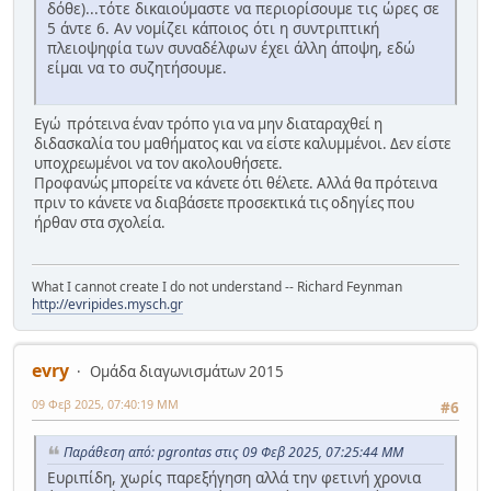
δόθε)...τότε δικαιούμαστε να περιορίσουμε τις ώρες σε
5 άντε 6. Αν νομίζει κάποιος ότι η συντριπτική
πλειοψηφία των συναδέλφων έχει άλλη άποψη, εδώ
είμαι να το συζητήσουμε.
Εγώ πρότεινα έναν τρόπο για να μην διαταραχθεί η
διδασκαλία του μαθήματος και να είστε καλυμμένοι. Δεν είστε
υποχρεωμένοι να τον ακολουθήσετε.
Προφανώς μπορείτε να κάνετε ότι θέλετε. Αλλά θα πρότεινα
πριν το κάνετε να διαβάσετε προσεκτικά τις οδηγίες που
ήρθαν στα σχολεία.
What I cannot create I do not understand -- Richard Feynman
http://evripides.mysch.gr
evry
Ομάδα διαγωνισμάτων 2015
09 Φεβ 2025, 07:40:19 ΜΜ
#6
Παράθεση από: pgrontas στις 09 Φεβ 2025, 07:25:44 ΜΜ
Ευριπίδη, χωρίς παρεξήγηση αλλά την φετινή χρονια