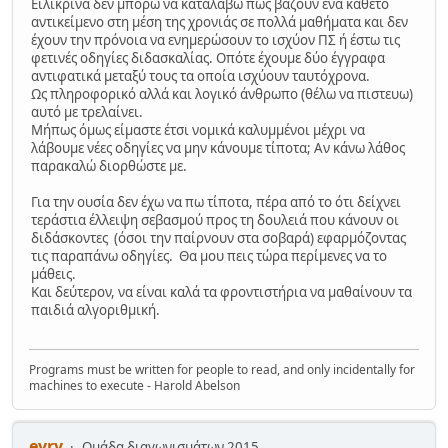
Ειλικρινα δεν μπορώ να καταλάβω πως βάζουν ένα κάθετο
αντικείμενο στη μέση της χρονιάς σε πολλά μαθήματα και δεν
έχουν την πρόνοια να ενημερώσουν το ισχύον ΠΣ ή έστω τις
φετινές οδηγίες διδασκαλίας. Οπότε έχουμε δύο έγγραφα
αντιφατικά μεταξύ τους τα οποία ισχύουν ταυτόχρονα.
Ως πληροφορικό αλλά και λογικό άνθρωπο (θέλω να πιστευω)
αυτό με τρελαίνει.
Μήπως όμως είμαστε έτσι νομικά καλυμμένοι μέχρι να
λάβουμε νέες οδηγίες να μην κάνουμε τίποτα; Αν κάνω λάθος
παρακαλώ διορθώστε με.
Για την ουσία δεν έχω να πω τίποτα, πέρα από το ότι δείχνει
τεράστια έλλειψη σεβασμού προς τη δουλειά που κάνουν οι
διδάσκοντες (όσοι την παίρνουν στα σοβαρά) εφαρμόζοντας
τις παραπάνω οδηγίες. Θα μου πεις τώρα περίμενες να το
μάθεις.
Και δεύτερον, να είναι καλά τα φροντιστήρια να μαθαίνουν τα
παιδιά αλγοριθμική.
Programs must be written for people to read, and only incidentally for
machines to execute - Harold Abelson
evry
Ομάδα διαγωνισμάτων 2015