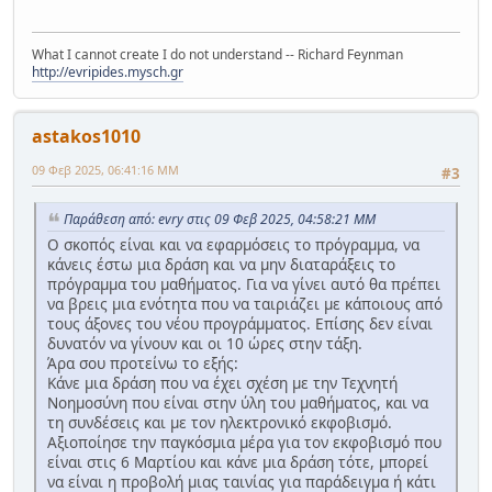
What I cannot create I do not understand -- Richard Feynman
http://evripides.mysch.gr
astakos1010
09 Φεβ 2025, 06:41:16 ΜΜ
#3
Παράθεση από: evry στις 09 Φεβ 2025, 04:58:21 ΜΜ
Ο σκοπός είναι και να εφαρμόσεις το πρόγραμμα, να
κάνεις έστω μια δράση και να μην διαταράξεις το
πρόγραμμα του μαθήματος. Για να γίνει αυτό θα πρέπει
να βρεις μια ενότητα που να ταιριάζει με κάποιους από
τους άξονες του νέου προγράμματος. Επίσης δεν είναι
δυνατόν να γίνουν και οι 10 ώρες στην τάξη.
Άρα σου προτείνω το εξής:
Κάνε μια δράση που να έχει σχέση με την Τεχνητή
Νοημοσύνη που είναι στην ύλη του μαθήματος, και να
τη συνδέσεις και με τον ηλεκτρονικό εκφοβισμό.
Αξιοποίησε την παγκόσμια μέρα για τον εκφοβισμό που
είναι στις 6 Μαρτίου και κάνε μια δράση τότε, μπορεί
να είναι η προβολή μιας ταινίας για παράδειγμα ή κάτι