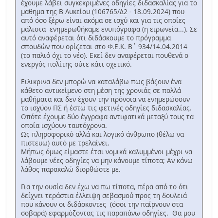
έχουμε λάβει συγκεκριμένες οδηγίες διδασκαλίας για το
μαθημα της Β Λυκείου (106765/Δ2 - 18.09.2024) που
από όσο ξέρω είναι ακόμα σε ισχύ και για τις οποίες
μάλιστα ενημερωθήκαμε ενυπόγραφα (η ειρωνεία...). Σε
αυτό αναφέρεται ότι διδάσκουμε το πρόγραμμα
σπουδών που ορίζεται στο Φ.Ε.Κ. Β΄ 934/14.04.2014
(το παλιό όχι το νέο). Εκεί δεν αναφέρεται πουθενά ο
ενεργός πολίτης ούτε κάτι σχετικό.
Ειλικρινα δεν μπορώ να καταλάβω πως βάζουν ένα
κάθετο αντικείμενο στη μέση της χρονιάς σε πολλά
μαθήματα και δεν έχουν την πρόνοια να ενημερώσουν
το ισχύον ΠΣ ή έστω τις φετινές οδηγίες διδασκαλίας.
Οπότε έχουμε δύο έγγραφα αντιφατικά μεταξύ τους τα
οποία ισχύουν ταυτόχρονα.
Ως πληροφορικό αλλά και λογικό άνθρωπο (θέλω να
πιστευω) αυτό με τρελαίνει.
Μήπως όμως είμαστε έτσι νομικά καλυμμένοι μέχρι να
λάβουμε νέες οδηγίες να μην κάνουμε τίποτα; Αν κάνω
λάθος παρακαλώ διορθώστε με.
Για την ουσία δεν έχω να πω τίποτα, πέρα από το ότι
δείχνει τεράστια έλλειψη σεβασμού προς τη δουλειά
που κάνουν οι διδάσκοντες (όσοι την παίρνουν στα
σοβαρά) εφαρμόζοντας τις παραπάνω οδηγίες. Θα μου