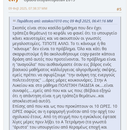
09 Φεβ 2025, 07:38:37 ΜΜ
#5
Παράθεση από: astakos1010 στις 09 Φεβ 2025, 06:41:16 ΜΜ
Σκοπός είναι στου κασίδα (μάθημα που δεν έχει
τράπεζα θεμάτων) το κεφάλι να φανεί ότι το υπουργείο
κάνει καινοτομίες και να ακουστούν οι γνωστές
μεγαλοστομίες. ΤΙΠΟΤΕ ΑΛΛΟ. Το τι κάνουμε ή θα
"κάνουμε" δεν είναι το πρόβλημα. Όλο και κάτι θα
σκαρφιστούμε ή θα ακολουθήσουμε copy-paste κάποια
δράση από αυτές που προτείνονται. Το πρόβλημα είναι
η "αναγούλα" που αισθανόμαστε όταν εις βάρος ενός
βασικού μαθήματος καλλιέργειας αλγοριθμικής σκέψης,
εμείς πρέπει να σφυρίζουμε "την ανάγκη της ενεργούς
πολιτειότητας" ...άρες μάρες κουκουνάρες. Στην Α
Λυκείου και στο μάθημα ΠΟΛΙΤΙΚΗ ΠΑΙΔΕΙΑ οκ....είναι
συναφές....εμείς από που και ως που; (Βέβαια εξηγώ
ότι η απάντηση είναι η μη τράπεζα θεμάτων...και
αποκλειστικά αυτό!).
Επίσης από που και ως που προκύπτουν οι 10 ΩΡΕΣ. 10
ΩΡΕΣ σαφώς αν η εφαρμογή γινόταν από την αρχή του
σχολικού έτους. Από τη στιγμή που η εγκύκλιος έφτασε
λίγες μέρες πριν λήξει το Α Τετράμηνο (τα γνωστά
"άριστα" του υπουργείου από Κεραμέως εποχή και