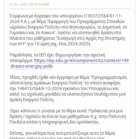
21 Ιαν 2025, 04:45:54 ΜΜ
Σύμφωνα με έγγραφο του υπουργείου (130372/ΓΔ4/01-11-
2024 Υ.Α.), με θέμα "Εφαρμογή του Προγράμματος Σπουδών
«Δράσεις Ενεργού Πολίτη» στο Νηπιαγωγείο, το Δημοτικό, το
Γυμνάσιο και το Λύκειο", πρέπει να υλοποιηθεί δράση στα
πλαίσια του μαθήματος "Εισαγωγή στις Αρχές της Επιστήμης
των Η/Υ" για 10 ώρες (σχ. έτος 2024-2025).
Παράλληλα, το ΙΕΠ έχει δημιουργήσει την σχετική
πλατφόρμα:
https://iep.edu.gr/el/component/k2/content/199
-draseis-energoy-politi
Τέλος, προχθές ήρθε νέο έγγραφο με θέμα "Προγραμματισμός
υλοποίησης Δράσεων Ενεργού Πολίτη" το οποίο αναφέρει
την 146472/ΓΔ4/6-12-2024 εγκύκλιο του Υπουργείου και
καλεί τις σχολικές μονάδες να υλοποιήσουν τουλάχιστον μια
Δράση Ενεργού Πολίτη.
Ξέρει κάποιος τι γίνεται με το θέμα αυτό; Πρόκειται για μια
δράση / σχολείο σε ένα εκ των μαθημάτων π.χ. στην Πολιτική
Παιδεία οπότε η πληροφορική δεν εμπλέκεται;
Επίσης, γενικότερα πως αντιμετωπίζουμε αυτο το θέμα;
Υπάρχει κάποια ενημέρωση από συμβούλους κλπ;