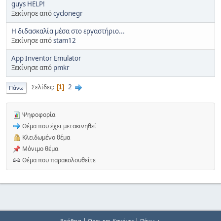
guys HELP!
Ξεκίνησε από
cyclonegr
Η διδασκαλία μέσα στο εργαστήριο...
Ξεκίνησε από
stam12
App Inventor Emulator
Ξεκίνησε από
pmkr
2
Σελίδες
1
Πάνω
Ψηφοφορία
Θέμα που έχει μετακινηθεί
Κλειδωμένο θέμα
Μόνιμο θέμα
Θέμα που παρακολουθείτε
|
|
Βοήθεια
Όροι και Κανόνες
Πάνω ▲