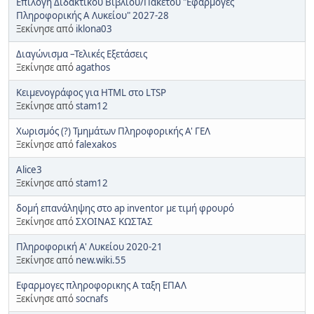
Επιλογή Διδακτικού Βιβλίου/Πακέτου "Εφαρμογές
Πληροφορικής Α Λυκείου" 2027-28
Ξεκίνησε από
iklona03
Διαγώνισμα –Τελικές Εξετάσεις
Ξεκίνησε από
agathos
Κειμενογράφος για HTML στο LTSP
Ξεκίνησε από
stam12
Χωρισμός (?) Τμημάτων Πληροφορικής Α' ΓΕΛ
Ξεκίνησε από
falexakos
Alice3
Ξεκίνησε από
stam12
δομή επανάληψης στο ap inventor με τιμή φρουρό
Ξεκίνησε από
ΣΧΟΙΝΑΣ ΚΩΣΤΑΣ
Πληροφορική Α' Λυκείου 2020-21
Ξεκίνησε από
new.wiki.55
Εφαρμογες πληροφορικης Α ταξη ΕΠΑΛ
Ξεκίνησε από
socnafs