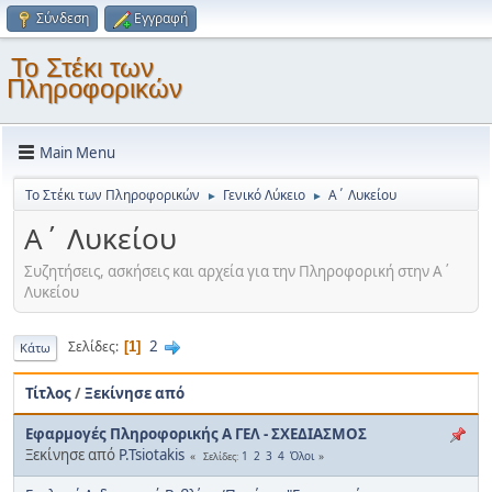
Σύνδεση
Εγγραφή
Το Στέκι των
Πληροφορικών
Main Menu
Το Στέκι των Πληροφορικών
Γενικό Λύκειο
Α΄ Λυκείου
►
►
Α΄ Λυκείου
Συζητήσεις, ασκήσεις και αρχεία για την Πληροφορική στην Α΄
Λυκείου
2
Σελίδες
1
Κάτω
Τίτλος
/
Ξεκίνησε από
Εφαρμογές Πληροφορικής Α ΓΕΛ - ΣΧΕΔΙΑΣΜΟΣ
Ξεκίνησε από
P.Tsiotakis
1
2
3
4
Όλοι
Σελίδες