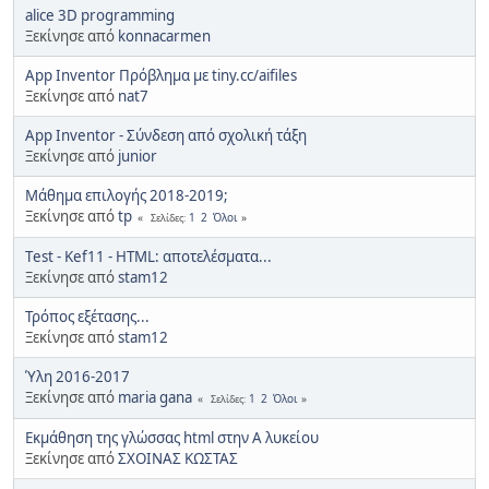
alice 3D programming
Ξεκίνησε από
konnacarmen
App Inventor Πρόβλημα με tiny.cc/aifiles
Ξεκίνησε από
nat7
App Inventor - Σύνδεση από σχολική τάξη
Ξεκίνησε από
junior
Μάθημα επιλογής 2018-2019;
Ξεκίνησε από
tp
1
2
Όλοι
Σελίδες
Τest - Kef11 - HTML: αποτελέσματα...
Ξεκίνησε από
stam12
Τρόπος εξέτασης...
Ξεκίνησε από
stam12
Ύλη 2016-2017
Ξεκίνησε από
maria gana
1
2
Όλοι
Σελίδες
Εκμάθηση της γλώσσας html στην Α λυκείου
Ξεκίνησε από
ΣΧΟΙΝΑΣ ΚΩΣΤΑΣ