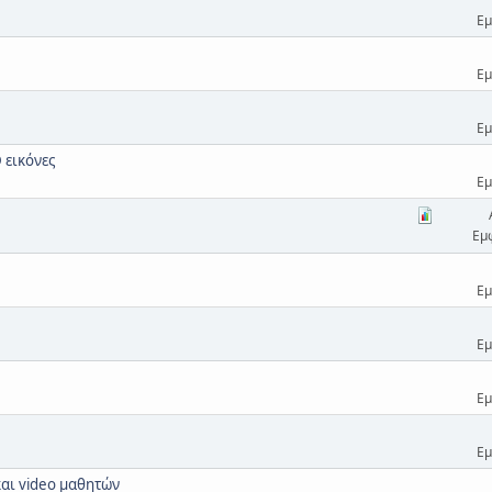
Εμ
Εμ
Εμ
 εικόνες
Εμ
Εμ
Εμ
Εμ
Εμ
Εμ
αι video μαθητών