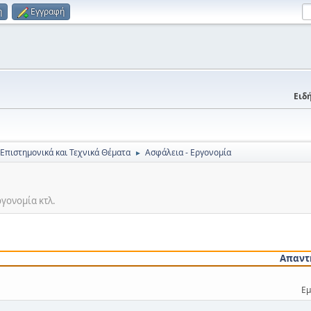
η
Εγγραφή
Ειδή
 Επιστημονικά και Τεχνικά Θέματα
Ασφάλεια - Εργονομία
►
ργονομία κτλ.
Απαντ
Εμ