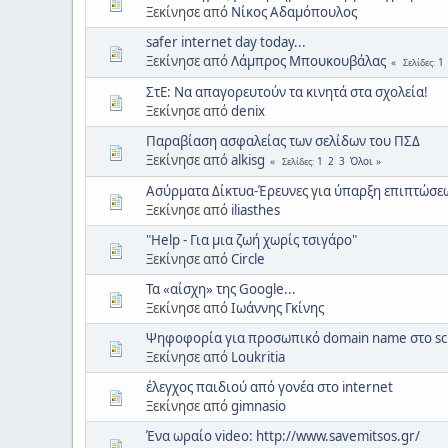
Ξεκίνησε από
Νίκος Αδαμόπουλος
safer internet day today...
Ξεκίνησε από
Λάμπρος Μπουκουβάλας
1
Σελίδες
ΣτΕ: Να απαγορευτούν τα κινητά στα σχολεία!
Ξεκίνησε από
denix
Παραβίαση ασφαλείας των σελίδων του ΠΣΔ
Ξεκίνησε από
alkisg
1
2
3
Όλοι
Σελίδες
Ασύρματα Δίκτυα-Έρευνες για ύπαρξη επιπτώσεω
Ξεκίνησε από
iliasthes
"Help - Για μια ζωή χωρίς τσιγάρο"
Ξεκίνησε από
Circle
Τα «αίσχη» της Google...
Ξεκίνησε από
Ιωάννης Γκίνης
Ψηφοφορία για προσωπικό domain name στο sc
Ξεκίνησε από
Loukritia
έλεγχος παιδιού από γονέα στο internet
Ξεκίνησε από
gimnasio
Ένα ωραίο video: http://www.savemitsos.gr/