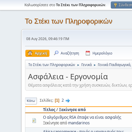
Καλωσορίσατε στο
Το Στέκι των Πληροφορικών
.
Σύνδεσ
Το Στέκι των Πληροφορικών
08 Αυγ 2026, 09:46:19 ΠΜ
Αρχική
Αναζήτηση
Ημερολόγιο
Το Στέκι των Πληροφορικών
Γενικά
Γενικά Παιδαγωγικά,
►
►
Ασφάλεια - Εργονομία
Θέματα ασφάλειας κατά την χρήση συσκευών, δικτύων, ε
2
Σελίδες
1
Κάτω
Τίτλος
/
Ξεκίνησε από
Ο αλγόριθμος RSA έπαψε να είναι ασφαλής
Ξεκίνησε από
mandarinos
Akira ransomware - ποιός ο μηχανισμός του;