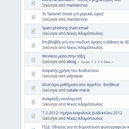
Ξεκίνησε από
mandarinos
Το Taxisnet έπεσε γιά μερικές ώρες!
Ξεκίνησε από
mandarinos
Spam phishing chain email
Ξεκίνησε από
Νίκος Αδαμόπουλος
Επιβλαβής για την παιδική όραση η έκθεση σε 3D
Ξεκίνησε από
Νίκος Αδαμόπουλος
Wireless μέσα στην τάξη;
Ξεκίνησε από
alkisg
1
2
3
4
Όλοι
Σελίδες
Ασφαλής χρήση του διαδικτύου
Ξεκίνησε από
odysseas
Ιδιαίτερα μαθήματα απο αγγελία - Βοήθεια!
Ξεκίνησε από
natalie-marie
Ανάφλεξη υπολογιστή
Ξεκίνησε από
Νίκος Αδαμόπουλος
7-2-2012: Ημέρα Ασφαλούς Διαδικτύου 2012
Ξεκίνησε από
Νίκος Αδαμόπουλος
ΠΣΔ: Οδηγίες για τη δημοσίευση φωτογραφιών κ