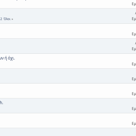
Εμ
Εμ
2
Όλοι
Εμ
Εμ
ν ή όχι.
Εμ
Εμ
Εμ
h.
Εμ
Εμ