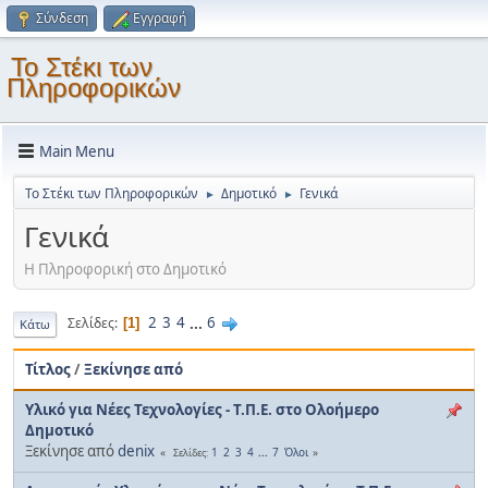
Σύνδεση
Εγγραφή
Το Στέκι των
Πληροφορικών
Main Menu
Το Στέκι των Πληροφορικών
Δημοτικό
Γενικά
►
►
Γενικά
Η Πληροφορική στο Δημοτικό
2
3
4
...
6
Σελίδες
1
Κάτω
Τίτλος
/
Ξεκίνησε από
Υλικό για Νέες Τεχνολογίες - Τ.Π.Ε. στο Ολοήμερο
Δημοτικό
Ξεκίνησε από
denix
1
2
3
4
...
7
Όλοι
Σελίδες