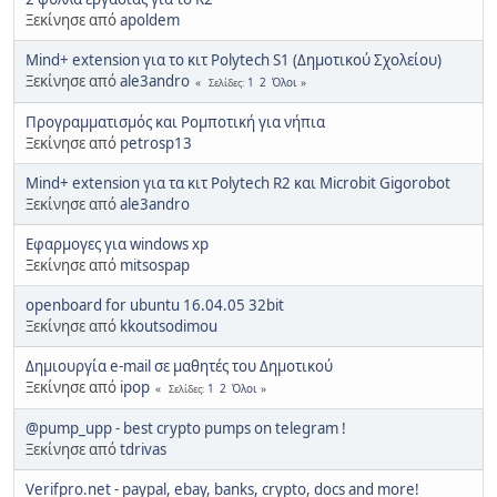
Ξεκίνησε από
apoldem
Mind+ extension για το κιτ Polytech S1 (Δημοτικού Σχολείου)
Ξεκίνησε από
ale3andro
1
2
Όλοι
Σελίδες
Προγραμματισμός και Ρομποτική για νήπια
Ξεκίνησε από
petrosp13
Mind+ extension για τα κιτ Polytech R2 και Microbit Gigorobot
Ξεκίνησε από
ale3andro
Εφαρμογες για windows xp
Ξεκίνησε από
mitsospap
openboard for ubuntu 16.04.05 32bit
Ξεκίνησε από
kkoutsodimou
Δημιουργία e-mail σε μαθητές του Δημοτικού
Ξεκίνησε από
ipop
1
2
Όλοι
Σελίδες
@pump_upp - best crypto pumps on telegram !
Ξεκίνησε από
tdrivas
Verifpro.net - paypal, ebay, banks, crypto, docs and more!