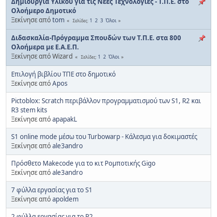
Δημιουργία Υλικού για τις Νέες Τεχνολογίες - Τ.Π.Ε. στο
Ολοήμερο Δημοτικό
Ξεκίνησε από
tom
1
2
3
Όλοι
Σελίδες
Διδασκαλία-Πρόγραμμα Σπουδών των Τ.Π.Ε. στα 800
Ολοήμερα με Ε.Α.Ε.Π.
Ξεκίνησε από Wizard
1
2
Όλοι
Σελίδες
Επιλογή βιβλίου ΤΠΕ στο δημοτικό
Ξεκίνησε από
Apos
Pictoblox: Scratch περιβάλλον προγραμματισμού των S1, R2 και
R3 stem kits
Ξεκίνησε από
apapakL
S1 online mode μέσω του Turbowarp - Κάλεσμα για δοκιμαστές
Ξεκίνησε από
ale3andro
Πρόσθετο Makecode για το κιτ Ρομποτικής Gigo
Ξεκίνησε από
ale3andro
7 φύλλα εργασίας για το S1
Ξεκίνησε από
apoldem
2 φύλλα εργασίας για το R2