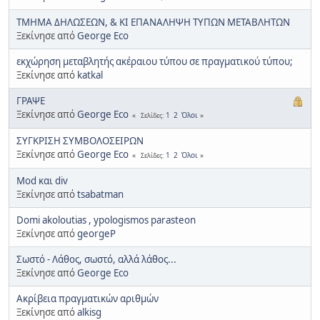
ΤΜΗΜΑ ΔΗΛΩΣΕΩΝ, & ΚΙ ΕΠΑΝΑΛΗΨΗ ΤΥΠΩΝ ΜΕΤΑΒΛΗΤΩΝ
Ξεκίνησε από
George Eco
εκχώρηση μεταβλητής ακέραιου τύπου σε πραγματικού τύπου;
Ξεκίνησε από
katkal
ΓΡΑΨΕ
Ξεκίνησε από
George Eco
1
2
Όλοι
Σελίδες
ΣΥΓΚΡΙΣΗ ΣΥΜΒΟΛΟΣΕΙΡΩΝ
Ξεκίνησε από
George Eco
1
2
Όλοι
Σελίδες
Mod και div
Ξεκίνησε από
tsabatman
Domi akoloutias , ypologismos parasteon
Ξεκίνησε από
georgeP
Σωστό - Λάθος, σωστό, αλλά λάθος...
Ξεκίνησε από
George Eco
Ακρίβεια πραγματικών αριθμών
Ξεκίνησε από
alkisg