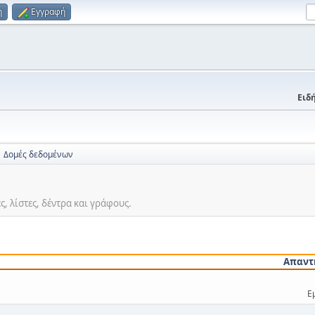
η
Εγγραφή
Ειδή
Δομές δεδομένων
ς, λίστες, δέντρα και γράφους.
Απαντ
Ε