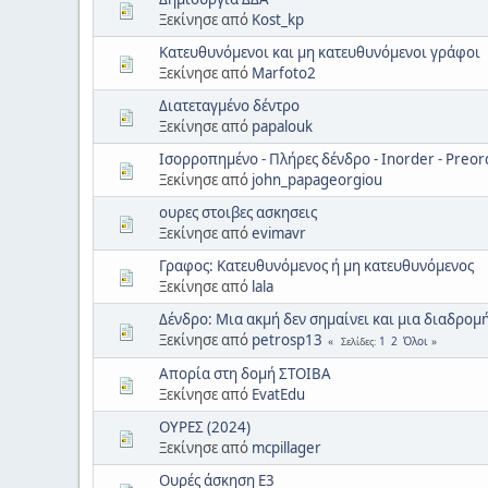
Ξεκίνησε από
Kost_kp
Κατευθυνόμενοι και μη κατευθυνόμενοι γράφοι
Ξεκίνησε από
Marfoto2
Διατεταγμένο δέντρο
Ξεκίνησε από
papalouk
Ισορροπημένο - Πλήρες δένδρο - Inorder - Preord
Ξεκίνησε από
john_papageorgiou
ουρες στοιβες ασκησεις
Ξεκίνησε από
evimavr
Γραφος: Κατευθυνόμενος ή μη κατευθυνόμενος
Ξεκίνησε από
lala
Δένδρο: Μια ακμή δεν σημαίνει και μια διαδρομή
Ξεκίνησε από
petrosp13
1
2
Όλοι
Σελίδες
Απορία στη δομή ΣΤΟΙΒΑ
Ξεκίνησε από
EvatEdu
ΟΥΡΕΣ (2024)
Ξεκίνησε από
mcpillager
Ουρές άσκηση Ε3