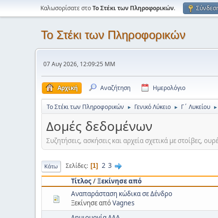
Καλωσορίσατε στο
Το Στέκι των Πληροφορικών
.
Σύνδεσ
Το Στέκι των Πληροφορικών
07 Αυγ 2026, 12:09:25 ΜΜ
Αρχική
Αναζήτηση
Ημερολόγιο
Το Στέκι των Πληροφορικών
Γενικό Λύκειο
Γ΄ Λυκείου
►
►
►
Δομές δεδομένων
Συζητήσεις, ασκήσεις και αρχεία σχετικά με στοίβες, ουρέ
2
3
Σελίδες
1
Κάτω
Τίτλος
/
Ξεκίνησε από
Αναπαράσταση κώδικα σε Δένδρο
Ξεκίνησε από
Vagnes
Δημιουργία ΔΔΑ