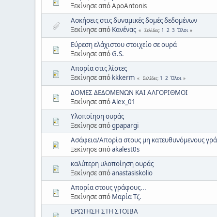
Ξεκίνησε από ApoAntonis
Ασκήσεις στις δυναμικές δομές δεδομένων
Ξεκίνησε από
Κανένας
1
2
3
Όλοι
Σελίδες
Εύρεση ελάχιστου στοιχείο σε ουρά
Ξεκίνησε από
G.S.
Απορία στις λίστες
Ξεκίνησε από
kkkerm
1
2
Όλοι
Σελίδες
ΔΟΜΕΣ ΔΕΔΟΜΕΝΩΝ ΚΑΙ ΑΛΓΟΡΙΘΜΟΙ
Ξεκίνησε από
Alex_01
Υλοποίηση ουράς
Ξεκίνησε από
gpapargi
Ασάφεια/Απορία στους μη κατευθυνόμενους γρ
Ξεκίνησε από
akalest0s
καλύτερη υλοποίηση ουράς
Ξεκίνησε από
anastasiskolio
Απορία στους γράφους...
Ξεκίνησε από
Mαρία Τζ.
ΕΡΩΤΗΣΗ ΣΤΗ ΣΤΟΙΒΑ