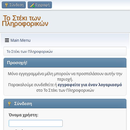
Σύνδεση
Εγγραφή
Το Στέκι των
Πληροφορικών
Main Menu
Το Στέκι των Πληροφορικών
Προσοχή!
Μόνο εγγεγραμμένα μέλη μπορούν να προσπελάσουν αυτήν την
περιοχή.
Παρακαλούμε συνδεθείτε ή
εγγραφείτε για έναν λογαριασμό
στο Το Στέκι των Πληροφορικών
Σύνδεση
Όνομα χρήστη: