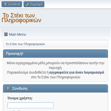
Σύνδεση
Εγγραφή
Το Στέκι των
Πληροφορικών
Main Menu
Το Στέκι των Πληροφορικών
Προσοχή!
Μόνο εγγεγραμμένα μέλη μπορούν να προσπελάσουν αυτήν την
περιοχή.
Παρακαλούμε συνδεθείτε ή
εγγραφείτε για έναν λογαριασμό
στο Το Στέκι των Πληροφορικών
Σύνδεση
Όνομα χρήστη: