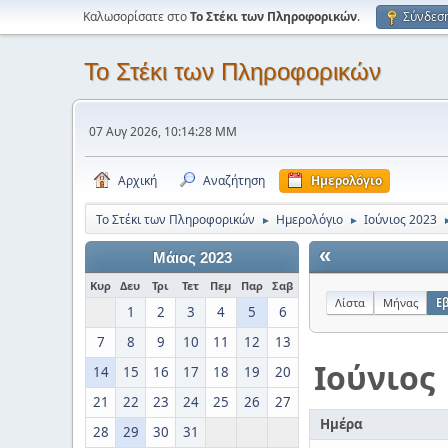
Καλωσορίσατε στο
Το Στέκι των Πληροφορικών
.
Σύνδεσ
Το Στέκι των Πληροφορικών
07 Αυγ 2026, 10:14:28 ΜΜ
Αρχική
Αναζήτηση
Ημερολόγιο
Το Στέκι των Πληροφορικών
Ημερολόγιο
Ιούνιος 2023
►
►
«
Μάιος 2023
Κυρ
Δευ
Τρι
Τετ
Πεμ
Παρ
Σαβ
Λίστα
Μήνας
Ε
1
2
3
4
5
6
7
8
9
10
11
12
13
Ιούνιος
14
15
16
17
18
19
20
21
22
23
24
25
26
27
Ημέρα
28
29
30
31