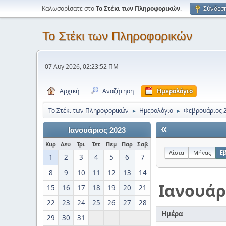
Καλωσορίσατε στο
Το Στέκι των Πληροφορικών
.
Σύνδεσ
Το Στέκι των Πληροφορικών
07 Αυγ 2026, 02:23:52 ΠΜ
Αρχική
Αναζήτηση
Ημερολόγιο
Το Στέκι των Πληροφορικών
Ημερολόγιο
Φεβρουάριος 
►
►
«
Ιανουάριος 2023
Κυρ
Δευ
Τρι
Τετ
Πεμ
Παρ
Σαβ
Λίστα
Μήνας
Ε
1
2
3
4
5
6
7
8
9
10
11
12
13
14
Ιανουάρ
15
16
17
18
19
20
21
22
23
24
25
26
27
28
Ημέρα
29
30
31