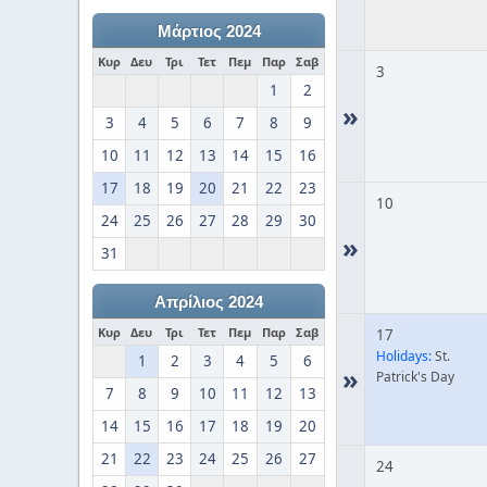
Μάρτιος 2024
Κυρ
Δευ
Τρι
Τετ
Πεμ
Παρ
Σαβ
3
1
2
»
3
4
5
6
7
8
9
10
11
12
13
14
15
16
17
18
19
20
21
22
23
10
24
25
26
27
28
29
30
»
31
Απρίλιος 2024
Κυρ
Δευ
Τρι
Τετ
Πεμ
Παρ
Σαβ
17
Holidays:
St.
1
2
3
4
5
6
»
Patrick's Day
7
8
9
10
11
12
13
14
15
16
17
18
19
20
21
22
23
24
25
26
27
24