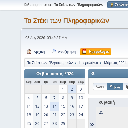
Καλωσορίσατε στο
Το Στέκι των Πληροφορικών
.
Σύνδεσ
Το Στέκι των Πληροφορικών
08 Αυγ 2026, 05:49:27 ΜΜ
Αρχική
Αναζήτηση
Ημερολόγιο
Το Στέκι των Πληροφορικών
Ημερολόγιο
Μάρτιος 2024
►
►
«
Φεβρουάριος 2024
Κυρ
Δευ
Τρι
Τετ
Πεμ
Παρ
Σαβ
Λίστα
Μήνας
Ε
1
2
3
4
5
6
7
8
9
10
Κυριακή
11
12
13
14
15
16
17
25
18
19
20
21
22
23
24
»
25
26
27
28
29