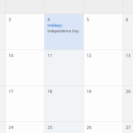
3
4
5
6
Holidays:
Independence Day
10
11
12
13
17
18
19
20
24
25
26
27