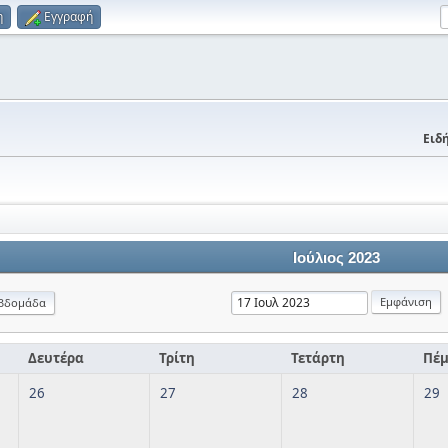
η
Εγγραφή
Ειδή
Ιούλιος 2023
βδομάδα
Δευτέρα
Τρίτη
Τετάρτη
Πέ
26
27
28
29