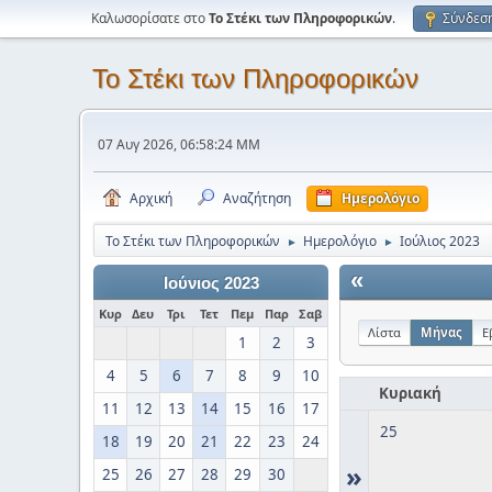
Καλωσορίσατε στο
Το Στέκι των Πληροφορικών
.
Σύνδεσ
Το Στέκι των Πληροφορικών
07 Αυγ 2026, 06:58:24 ΜΜ
Αρχική
Αναζήτηση
Ημερολόγιο
Το Στέκι των Πληροφορικών
Ημερολόγιο
Ιούλιος 2023
►
►
«
Ιούνιος 2023
Κυρ
Δευ
Τρι
Τετ
Πεμ
Παρ
Σαβ
Λίστα
Μήνας
Ε
1
2
3
4
5
6
7
8
9
10
Κυριακή
11
12
13
14
15
16
17
25
18
19
20
21
22
23
24
»
25
26
27
28
29
30