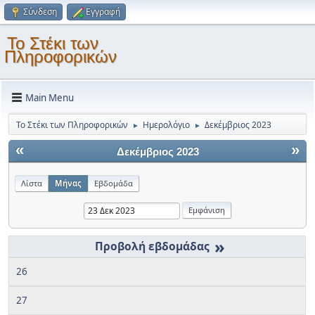
Σύνδεση
Εγγραφή
Το Στέκι των
Πληροφορικών
Main Menu
Το Στέκι των Πληροφορικών
Ημερολόγιο
Δεκέμβριος 2023
►
►
«
»
Δεκέμβριος 2023
Λίστα
Μήνας
Εβδομάδα
»
26
27