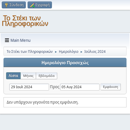
Σύνδεση
Εγγραφή
Το Στέκι των
Πληροφορικών
Main Menu
Το Στέκι των Πληροφορικών
Ημερολόγιο
Ιούλιος 2024
►
►
Ημερολόγιο Προσεχώς
Λίστα
Μήνας
Εβδομάδα
Προς
Δεν υπάρχουν γεγονότα προς εμφάνιση.