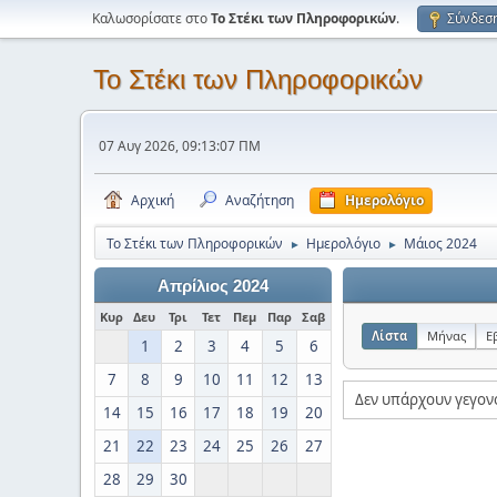
Καλωσορίσατε στο
Το Στέκι των Πληροφορικών
.
Σύνδεσ
Το Στέκι των Πληροφορικών
07 Αυγ 2026, 09:13:07 ΠΜ
Αρχική
Αναζήτηση
Ημερολόγιο
Το Στέκι των Πληροφορικών
Ημερολόγιο
Μάιος 2024
►
►
Απρίλιος 2024
Κυρ
Δευ
Τρι
Τετ
Πεμ
Παρ
Σαβ
Λίστα
Μήνας
Ε
1
2
3
4
5
6
7
8
9
10
11
12
13
Δεν υπάρχουν γεγον
14
15
16
17
18
19
20
21
22
23
24
25
26
27
28
29
30