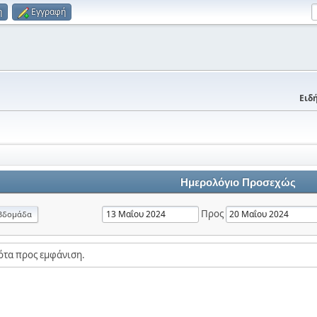
η
Εγγραφή
Ειδή
Ημερολόγιο Προσεχώς
Προς
βδομάδα
ότα προς εμφάνιση.