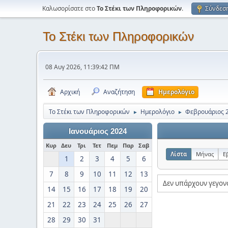
Καλωσορίσατε στο
Το Στέκι των Πληροφορικών
.
Σύνδεσ
Το Στέκι των Πληροφορικών
08 Αυγ 2026, 11:39:42 ΠΜ
Αρχική
Αναζήτηση
Ημερολόγιο
Το Στέκι των Πληροφορικών
Ημερολόγιο
Φεβρουάριος 
►
►
Ιανουάριος 2024
Κυρ
Δευ
Τρι
Τετ
Πεμ
Παρ
Σαβ
Λίστα
Μήνας
Ε
1
2
3
4
5
6
7
8
9
10
11
12
13
Δεν υπάρχουν γεγον
14
15
16
17
18
19
20
21
22
23
24
25
26
27
28
29
30
31