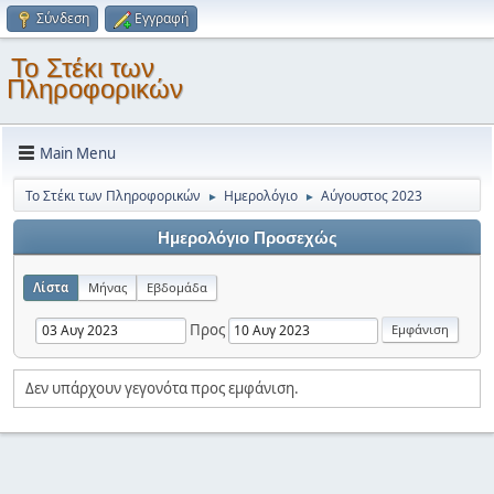
Σύνδεση
Εγγραφή
Το Στέκι των
Πληροφορικών
Main Menu
Το Στέκι των Πληροφορικών
Ημερολόγιο
Αύγουστος 2023
►
►
Ημερολόγιο Προσεχώς
Λίστα
Μήνας
Εβδομάδα
Προς
Δεν υπάρχουν γεγονότα προς εμφάνιση.