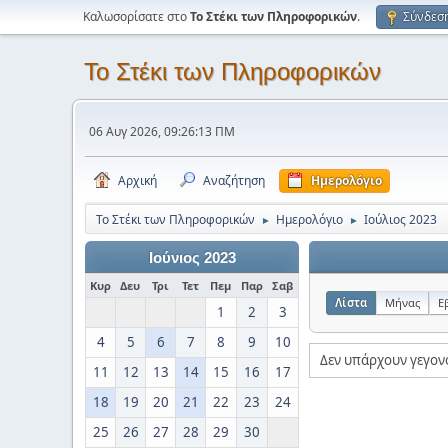
Καλωσορίσατε στο
Το Στέκι των Πληροφορικών
.
Σύνδεσ
Το Στέκι των Πληροφορικών
06 Αυγ 2026, 09:26:13 ΠΜ
Αρχική
Αναζήτηση
Ημερολόγιο
Το Στέκι των Πληροφορικών
Ημερολόγιο
Ιούλιος 2023
►
►
Ιούνιος 2023
Κυρ
Δευ
Τρι
Τετ
Πεμ
Παρ
Σαβ
Λίστα
Μήνας
Ε
1
2
3
4
5
6
7
8
9
10
Δεν υπάρχουν γεγον
11
12
13
14
15
16
17
18
19
20
21
22
23
24
25
26
27
28
29
30