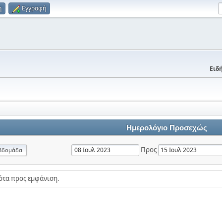
η
Εγγραφή
Ειδή
Ημερολόγιο Προσεχώς
Προς
βδομάδα
ότα προς εμφάνιση.