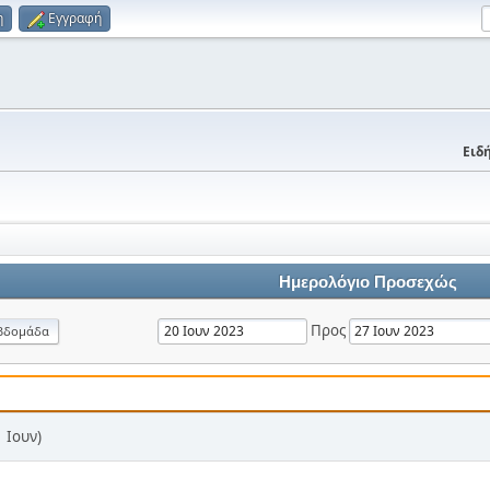
η
Εγγραφή
Ειδή
Ημερολόγιο Προσεχώς
Προς
βδομάδα
 Ιουν)