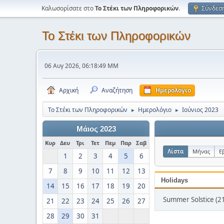
Καλωσορίσατε στο
Το Στέκι των Πληροφορικών
.
Σύνδεσ
Το Στέκι των Πληροφορικών
06 Αυγ 2026, 06:18:49 ΜΜ
Αρχική
Αναζήτηση
Ημερολόγιο
Το Στέκι των Πληροφορικών
Ημερολόγιο
Ιούνιος 2023
►
►
Μάιος 2023
Κυρ
Δευ
Τρι
Τετ
Πεμ
Παρ
Σαβ
Λίστα
Μήνας
Ε
1
2
3
4
5
6
7
8
9
10
11
12
13
Holidays
14
15
16
17
18
19
20
Summer Solstice (21
21
22
23
24
25
26
27
28
29
30
31