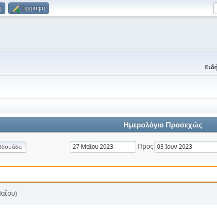
η
Εγγραφή
Ειδή
Ημερολόγιο Προσεχώς
Προς
βδομάδα
Μαΐου)