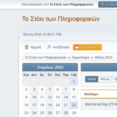
Καλωσορίσατε στο
Το Στέκι των Πληροφορικών
.
Σύνδεσ
Το Στέκι των Πληροφορικών
06 Αυγ 2026, 05:49:21 ΠΜ
Αρχική
Αναζήτηση
Ημερολόγιο
Το Στέκι των Πληροφορικών
Ημερολόγιο
Μάιος 2023
►
►
Απρίλιος 2023
Κυρ
Δευ
Τρι
Τετ
Πεμ
Παρ
Σαβ
Λίστα
Μήνας
Ε
1
2
3
4
5
6
7
8
Holidays
9
10
11
12
13
14
15
Memorial Day (29 
16
17
18
19
20
21
22
23
24
25
26
27
28
29