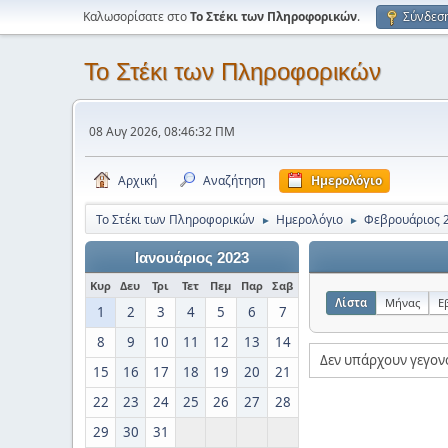
Καλωσορίσατε στο
Το Στέκι των Πληροφορικών
.
Σύνδεσ
Το Στέκι των Πληροφορικών
08 Αυγ 2026, 08:46:32 ΠΜ
Αρχική
Αναζήτηση
Ημερολόγιο
Το Στέκι των Πληροφορικών
Ημερολόγιο
Φεβρουάριος 
►
►
Ιανουάριος 2023
Κυρ
Δευ
Τρι
Τετ
Πεμ
Παρ
Σαβ
Λίστα
Μήνας
Ε
1
2
3
4
5
6
7
8
9
10
11
12
13
14
Δεν υπάρχουν γεγον
15
16
17
18
19
20
21
22
23
24
25
26
27
28
29
30
31