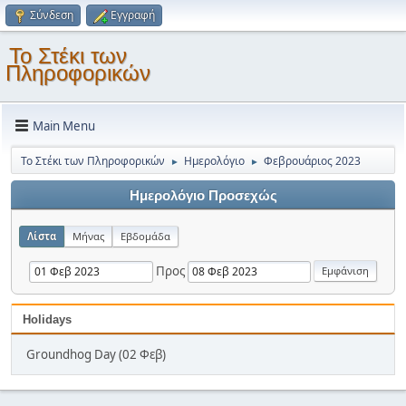
Σύνδεση
Εγγραφή
Το Στέκι των
Πληροφορικών
Main Menu
Το Στέκι των Πληροφορικών
Ημερολόγιο
Φεβρουάριος 2023
►
►
Ημερολόγιο Προσεχώς
Λίστα
Μήνας
Εβδομάδα
Προς
Holidays
Groundhog Day (02 Φεβ)