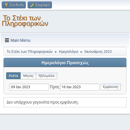
Σύνδεση
Εγγραφή
Το Στέκι των
Πληροφορικών
Main Menu
Το Στέκι των Πληροφορικών
Ημερολόγιο
Ιανουάριος 2023
►
►
Ημερολόγιο Προσεχώς
Λίστα
Μήνας
Εβδομάδα
Προς
Δεν υπάρχουν γεγονότα προς εμφάνιση.