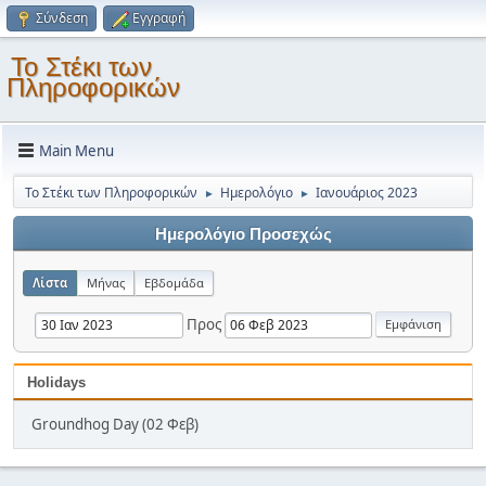
Σύνδεση
Εγγραφή
Το Στέκι των
Πληροφορικών
Main Menu
Το Στέκι των Πληροφορικών
Ημερολόγιο
Ιανουάριος 2023
►
►
Ημερολόγιο Προσεχώς
Λίστα
Μήνας
Εβδομάδα
Προς
Holidays
Groundhog Day (02 Φεβ)