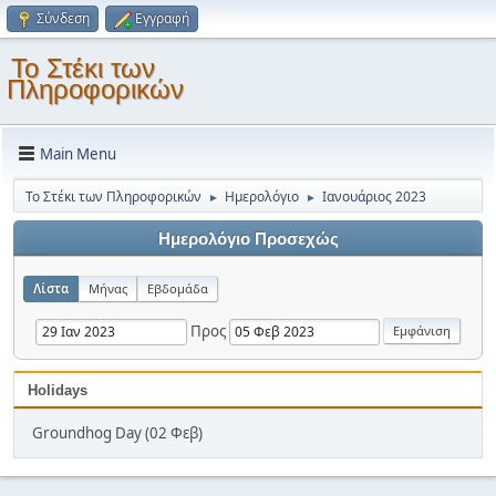
Σύνδεση
Εγγραφή
Το Στέκι των
Πληροφορικών
Main Menu
Το Στέκι των Πληροφορικών
Ημερολόγιο
Ιανουάριος 2023
►
►
Ημερολόγιο Προσεχώς
Λίστα
Μήνας
Εβδομάδα
Προς
Holidays
Groundhog Day (02 Φεβ)